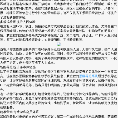
区就可以根据这些数据调整开放时间，或者推出针对工作日的特价门票活动，吸引更
多游客在淡季时间前来。通过精准的数据分析，景区可以根据游客的年龄、消费习
惯、地理位置等信息进行个性化的营销推荐，这不仅提高了景区的经营效益，还提升
了游客的整体体验。
多模式检票 提升入园体验
在游客入园环节，快速、便捷的检票方式能够显著提升他们的游玩体验。尤其是在节
假日高峰期，传统的纸质票或单一检票方式常常会导致排长队，影响游客的游园心
情。梦旅程的景区票务系统支持多种检票介质，如二维码、身份证、IC卡和人脸识别
等，并可以对接多种检票设备，如智能闸机、手持验票机等。
游客只需凭借微信购票的二维码或身份证就可以直接入园，无需排队取票，整个入园
过程简化、加快，提升了游客的体验感。同时，景区可以通过梦旅程的开放接口与现
有的入园设备进行对接，避免了额外的硬件采购成本。这种智能化的检票方式，不仅
方便了游客，也为景区节省了人力成本。
智能导览 提升游客体验感
除了售票和检票系统外，梦旅程的景区手机导览系统也是提升游客体验的一个重要工
具。现在很多景区的游客都依赖手机获取信息，梦旅程的
景区导览系统
通过手机导览
功能，让游客能够自助获取景区的详细信息。系统支持多种导览模式，如微信扫码、
GPS定位和自助导览等，游客只需扫码就能了解景点详情、语音讲解、路线规划等服
务。
这一功能不仅帮助游客更好地规划游玩路线，还能通过个性化推荐功能，智能推荐景
区内的热门景点，避免了游客走冤枉路或者错过重要的景点。导览系统的实时定位功
能还支持景区内的公共服务设施查找，比如洗手间、餐饮区等，让游客能够更便捷地
获取服务。
精准营销 打造游客会员体系
景区想要吸引更多的回头客和忠实游客，建立一个完善的会员体系至关重要。梦旅程