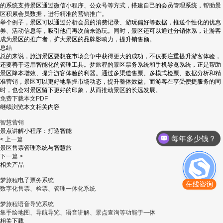
的系统支持景区通过微信小程序、公众号等方式，搭建自己的会员管理系统，帮助景
区积累会员数据，进行精准的营销推广。
举个例子，景区可以通过分析会员的消费记录、游玩偏好等数据，推送个性化的优惠
券、活动信息等，吸引他们再次前来游玩。同时，景区还可以通过分销体系，让游客
成为景区的推广者，扩大景区的品牌影响力，提升销售额。
总结
总的来说，旅游景区要想在市场竞争中获得更大的成功，不仅要注重提升游客体验，
还要善于运用智能化的管理工具。梦旅程的景区票务系统和手机导览系统，正是帮助
景区降本增效、提升游客体验的利器。通过多渠道售票、多模式检票、数据分析和精
准营销，景区可以更好地掌握市场动态，提升整体效益。而游客在享受便捷服务的同
时，也会对景区留下更好的印象，从而推动景区的长远发展。
免费下载本文PDF
继续浏览本文相关内容
智慧营销
景点讲解小程序：打造智能
每年多少钱？
< 上一篇
景区售票管理系统与智慧旅
下一篇 >
相关产品
梦旅程电子票务系统
数字化售票、检票、管理一体化系统
梦旅程语音导览系统
集手绘地图、导航导览、语音讲解、景点查询等功能于一体
相关下载