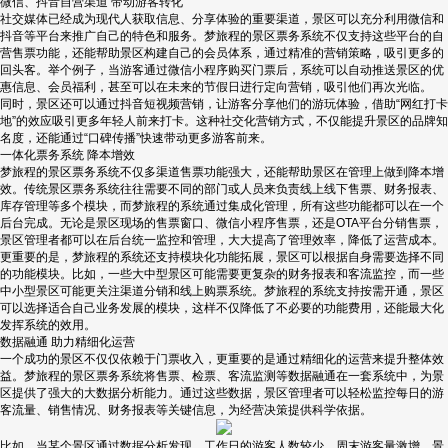
微信、抖音自营渠道 带动游客转化
社交媒体已经成为现代人获取信息、分享体验的重要渠道，景区可以充分利用微信和
抖音等平台来推广自己的特色和服务。梦旅程的景区票务系统不仅支持这些平台的自
营售票功能，还能帮助景区构建自己的会员体系，通过精准的营销策略，吸引更多的
回头客。举个例子，当游客通过微信小程序购买门票后，系统可以自动推送景区的优
惠信息、会员福利，甚至可以在未来的节假日进行定向营销，吸引他们再次光临。
同时，景区还可以通过抖音短视频营销，让游客分享他们的游玩体验，借助“网红打卡
地”的效应吸引更多年轻人前来打卡。这种社交化营销方式，不仅能提升景区的品牌知
名度，还能通过“口碑传播”快速带动更多游客前来。
一体化票务系统 降本增效
梦旅程的景区票务系统不仅多渠道售票功能强大，还能帮助景区在管理上做到降本增
效。传统景区票务系统往往需要不同的部门或人员来负责线上线下售票、财务报表、
库存管理等多个模块，而梦旅程的系统通过集成化管理，所有这些功能都可以在一个
后台完成。无论是景区现场的售票窗口、微信小程序售票，还是OTA平台分销售票，
景区管理者都可以在后台统一监控和管理，大大提高了管理效率，降低了运营成本。
更重要的是，梦旅程的系统还支持模块化功能拓展，景区可以根据自身需要选择不同
的功能模块。比如，一些大中型景区可能需要更复杂的财务报表和客流监控，而一些
中小型景区可能更关注渠道分销和线上购票系统。梦旅程的系统支持按需开通，景区
可以选择适合自己业务发展的模块，这样不仅降低了不必要的功能费用，还能最大化
发挥系统的效用。
数据融通 助力精细化运营
一个成功的景区不仅仅依赖于门票收入，更重要的是通过精细化的运营来提升整体效
益。梦旅程的景区票务系统将售票、检票、客流监测等数据融通在一套系统中，为景
区提供了强大的大数据分析能力。通过这些数据，景区管理者可以轻松监控每日的游
客流量、销售情况、财务报表等关键信息，为经营决策提供科学依据。
比如，当某个景区通过数据分析发现，工作日的游客人数较少，周末游客量激增，景