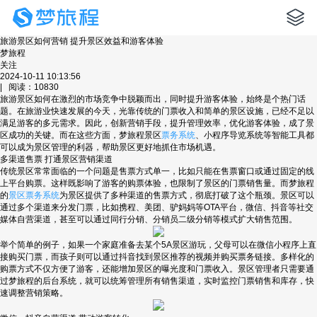
旅游景区如何营销 提升景区效益和游客体验
梦旅程
关注
2024-10-11 10:13:56
| 阅读：10830
旅游景区如何在激烈的市场竞争中脱颖而出，同时提升游客体验，始终是个热门话
题。在旅游业快速发展的今天，光靠传统的门票收入和简单的景区设施，已经不足以
满足游客的多元需求。因此，创新营销手段，提升管理效率，优化游客体验，成了景
区成功的关键。而在这些方面，梦旅程景区
票务系统
、小程序导览系统等智能工具都
可以成为景区管理的利器，帮助景区更好地抓住市场机遇。
多渠道售票 打通景区营销渠道
传统景区常常面临的一个问题是售票方式单一，比如只能在售票窗口或通过固定的线
上平台购票。这样既影响了游客的购票体验，也限制了景区的门票销售量。而梦旅程
的
景区票务系统
为景区提供了多种渠道的售票方式，彻底打破了这个瓶颈。景区可以
通过多个渠道来分发门票，比如携程、美团、驴妈妈等OTA平台，微信、抖音等社交
媒体自营渠道，甚至可以通过同行分销、分销员二级分销等模式扩大销售范围。
举个简单的例子，如果一个家庭准备去某个5A景区游玩，父母可以在微信小程序上直
接购买门票，而孩子则可以通过抖音找到景区推荐的视频并购买票务链接。多样化的
购票方式不仅方便了游客，还能增加景区的曝光度和门票收入。景区管理者只需要通
过梦旅程的后台系统，就可以统筹管理所有销售渠道，实时监控门票销售和库存，快
速调整营销策略。