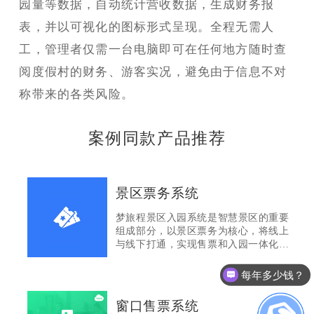
园量等数据，自动统计营收数据，生成财务报
表，并以可视化的图标形式呈现。全程无需人
工，管理者仅需一台电脑即可在任何地方随时查
阅度假村的财务、游客实况，避免由于信息不对
称带来的各类风险。
案例同款产品推荐
景区票务系统
梦旅程景区入园系统是智慧景区的重要
组成部分，以景区票务为核心，将线上
与线下打通，实现售票和入园一体化，
每年多少钱？
通过分销渠道商系统无缝对接各大OTA
平台和7000余家旅游电商平台，一键分
有人工售后服务吗？
销景区门票，实现在景区与分销渠道、
景区与旅行社、景区与游客之间建立以
窗口售票系统
门票订单为核心的管理平台，包含票务