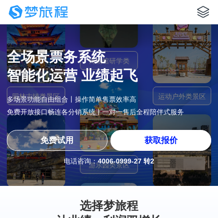
博物馆研学类
全场景票务系统
智能化运营 业绩起飞
园林古镇类景区
运动户外类景区
多场景功能自由组合丨操作简单售票效率高
免费开放接口畅连各分销系统丨一对一售后全程陪伴式服务
免费试用
获取报价
游乐园类景区
电话咨询：
4006-0999-27 转2
自然风景类景区
剧场选座类
选择梦旅程