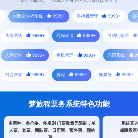
比的功能组合， 低成本开展景区经营将收益最大化
大数据分析系统
9999+
手持机管理
9999+
会员卡系
滑雪场类景区
红色文化类景区
博物馆研学类
票系统
9999+
同程v2.0
9999+
自助机管理
9999
脸识别
9999+
闸机管理
9999+
乐园系统
9999+
音来客
9999+
携程
9999+
微票务
9999+
美
剧本杀类
温泉休闲类景区
运动户外类景区
梦旅程票务系统特色功能
多票种、多价格、多规则 门票数量无限制，单
系统直连
人票、套票、团队票、日历票、预售票、预约
保障景区
票...