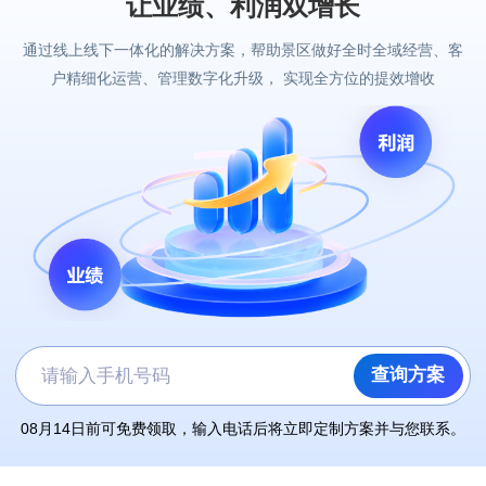
让业绩、利润双增长
通过线上线下一体化的解决方案，帮助景区做好全时全域经营、客
儿童乐园类景区
户精细化运营、管理数字化升级， 实现全方位的提效增收
历史古迹类景区
赛事场馆类
水乐园类景区
查询方案
游山玩水类景区
演唱会场馆类
08月14日前可免费领取，输入电话后将立即定制方案并与您联系。