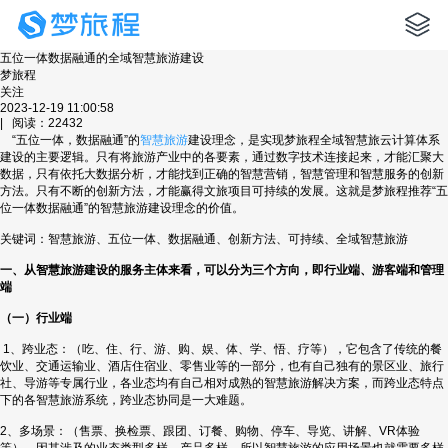
五位一体数据融通的全域智慧旅游建设
梦旅程
关注
2023-12-19 11:00:58
| 阅读：22432
“五位一体，数据融通”的
智慧旅游
建设理念，是实现梦旅程全域智慧旅云计算体系
建设的主要逻辑。只有将旅游产业中的各要素，通过数字技术连接起来，才能汇聚大
数据，只有依托大数据分析，才能找到正确的智慧营销，智慧管理和智慧服务的创新
方法。只有不断的创新方法，才能赢得文旅项目可持续的发展。这就是梦旅程推荐“五
位一体数据融通”的智慧旅游建设理念的价值。
关键词：智慧旅游、五位一体、数据融通、创新方法、可持续、全域智慧旅游
一、从智慧旅游建设的服务主体来看，可以分为三个方向，即行业端、游客端和管理
端
（一）行业端
1、跨业态：（吃、住、行、游、购、娱、体、学、悟、疗等），它包含了传统的餐
饮业、交通运输业、酒店住宿业、零售业等的一部分，也有自己独有的景区业、旅行
社、导游等专属行业，各业态均有自己相对成熟的智慧旅游解决方案，而跨业态特点
下的各智慧旅游系统，跨业态协同是一大难题。
2、多场景：（售票、换检票、跟团、订餐、购物、停车、导览、讲解、VR体验