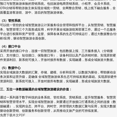
预订与智慧旅游体验的营销系统。包括旅游电商营销系统、小程序、会员卡系统、
OTA分销等帮助涉旅主体实现全域统一营销、全网整合营销，线上线下融合服务，全
面覆盖游客游前、游中、游后的智慧旅游体验。
（3）管控系统
可以统一管控的全域智慧旅游云计算服务综合管理和指挥平台，从智慧营销、智慧服
务、智慧管理三个方面形成应用，科学开展全域旅游统筹部署工作。通过一个总服务
平台进行权限和资产管理，监督、保障各体系的生态可持续运行，通过大数据整合/分
析/应用，驱动智慧旅游全面创新。
（4）接口中台
采用开放的接口中台，连接一切智慧旅游，包括数据上报、三方服务接入（分销接
口、支付接口、短信接口、保险接口等）、设备利旧以及产品供销对接。实现原软硬
件资源利旧、新系统可接入，开放对接所有数据，实现融通，形成全域旅游大数据。
（5）数据中心
实现全域旅游大数据的汇聚、存储、建模、分析和应用，以数据为驱动，帮助驱动业
务决策和运营升级，是确保 全域智慧旅游体系生态可持续发展的基础。实现原软硬件
资源利旧、新系统可接入，开放对接所有数据，实现融通，形成全域旅游大数据。
三、五位一体数据融通的全域智慧旅游建设的价值：
通过一系列基于数字科技的业务系统、管控系统、营销系统，提升智慧服务、智慧营
销和智慧管理水平。实现全域智慧旅游，则要通过开放接口打通系统之间的连接（数
据融通），实现跨业态、跨平台、跨时空、跨管理的大数据汇聚与应用，实现大数据
驱动创新营销、创新服务和创新管理，从而推动文旅产业的可持续发展。
免费下载本文PDF