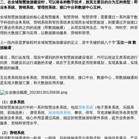
二、在全域智慧旅游建设时，可以将各种数字技术，按其主要目的分为五种类型：即
业务系统、营销系统、管理控系统、接口中台和数据中心五种。
全域智慧旅游建设的核心是智慧服务、智慧营销、智慧管理，需要通过一系列基于数
字科技的业务系统、营销系统和管控系统来实现而全域智慧旅游，则要通过开放接口
打通这些系统之间的连接（即数据融通），从而实现垮业态、垮平台、垮时空、跨管
理的大数据汇聚与应用，以数据驱动服务、营销和管理。
上一段内容是梦旅程对全域智慧旅游建设的定义，其中关键的就八个字“
五位一体 数
据融通
”。
最后，我们会发现，现实中遇到的所有智慧旅游建设项目，均可以按这五类系统进行
归类，而建设后运行成败的关键，就在于五类系统是否统筹规划，实现真集成，实现
数据的融通。
五位类系统指业务系统、营销系统、管控系统、接口中台、数据中心，而数据融通则
是实现大数据汇聚，和大数据应用关键。
（1）业务系统
指智慧旅游运行中的一系列智慧业务系统。包括
票务系统
（电子票务系统、乐园系
统、剧场选座）、酒管系统、
旅游电商系统
、餐饮、停车、导览讲解系统等各类智慧
旅游业务系统。核心作用是通过高效、稳定的智慧旅游软硬件系统，提升业务效率、
服务、营销和管理水平。
（2）营销系统
指适配市场需求的一机游、一码游、目的地旅游平台等形式的，旅游信息展示、产品