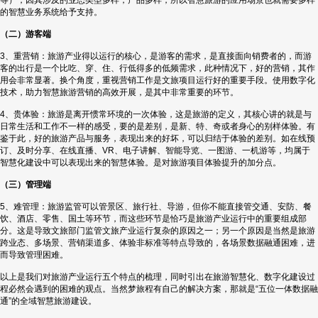
等），因其涉及的业态类型多样，产品多样，所以智慧旅游的应用场景也就需要多样
的智慧业务系统给予支持。
（二）游客端
3、重营销：旅游产业得以运行的核心，是游客的需求，是直接面向销费者的，而游
客的出行是一个比吃、穿、住、行低得多的低频需求，此种情况下，好的营销，其作
用会非常显著。换个角度，重视营销工作是文旅项目运行好的重要手段。使用数字化
技术，助力智慧旅游营销的高效开展，是其中非常重要的环节。
4、贵体验：旅游是离开惯常环境的一次体验，这是旅游的定义，其核心讲的就是与
日常生活和工作不一样的感受，要的是差别，是新、特、奇或者身心的别样体验。有
鉴于此，好的旅游产品与服务，表现出来的好坏，可以归结于体验的差别。如在线预
订、及时分享、在线直播、VR、电子讲解、智能导览、一图游、一机游等，均属于
智慧化建设中可以表现出来的智慧体验。是对旅游项目体验提升的加分点。
（三）管理端
5、难管理：旅游监管可以管景区、旅行社、导游，但你不能直接管交通、安防、餐
饮、酒店、零售、国土等环节，而这些环节是恰巧是旅游产业运行中的重要组成部
分。这是导致文旅部门监管文旅产业运行复杂的原因之一；另一个原因是当然是旅游
跨业态、多场景、营销渠道多、体验非标准等特点导致的，各场景数据融通困难，进
而导致管理困难。
以上是我们对旅游产业运行五个特点的梳理，同时引出在旅游智慧化、数字化建设过
程必然会遇到的困难的观点。当然梦旅程有自己的解决方案，那就是“五位一体数据融
通”的全域智慧旅游建设。