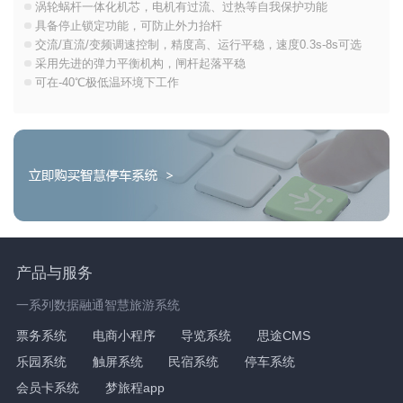
涡轮蜗杆一体化机芯，电机有过流、过热等自我保护功能
具备停止锁定功能，可防止外力抬杆
交流/直流/变频调速控制，精度高、运行平稳，速度0.3s-8s可选
采用先进的弹力平衡机构，闸杆起落平稳
可在-40℃极低温环境下工作
产品与服务
一系列数据融通智慧旅游系统
票务系统
电商小程序
导览系统
思途CMS
乐园系统
触屏系统
民宿系统
停车系统
会员卡系统
梦旅程app