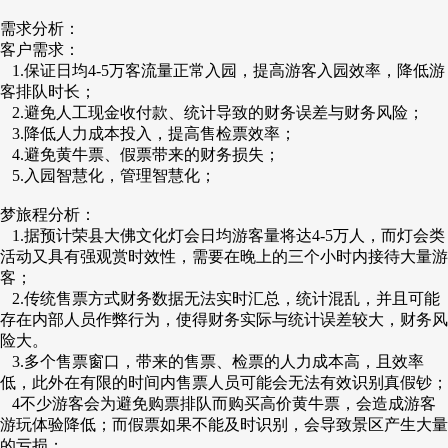
需求分析：
客户需求：
1.保证日均4-5万客流量正常入园，提高游客入园效率，降低游
客排队时长；
2.避免人工现金收付款、统计导致的财务误差与财务风险；
3.降低人力成本投入，提高售检票效率；
4.避免黄牛票、假票带来的财务损失；
5.入园智慧化，管理智慧化；
梦旅程分析：
1.据预计荣县大佛文化灯会日均游客量将达4-5万人，而灯会类
活动又具有强观赏时效性，需要在晚上的三个小时内接待大量游
客；
2.传统售票方式财务数据无法实时汇总，统计混乱，并且可能
存在内部人员作弊行为，使得财务实际与统计误差较大，财务风
险大。
3.多个售票窗口，带来的售票、检票的人力成本高，且效率
低，此外在有限的时间内售票人员可能会无法有效识别真假钞；
4不少游客会为避免购票排队而购买高价黄牛票，会造成游客
游玩体验降低；而假票如果不能及时识别，会导致景区产生大量
的亏损；