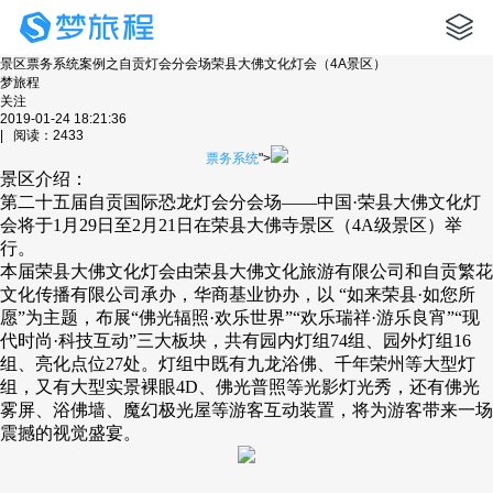
景区票务系统案例之自贡灯会分会场荣县大佛文化灯会（4A景区）
梦旅程
关注
2019-01-24 18:21:36
| 阅读：2433
票务系统
">
景区介绍：
第二十五届自贡国际恐龙灯会分会场——中国·荣县大佛文化灯
会将于1月29日至2月21日在荣县大佛寺景区（4A级景区）举
行。
本届荣县大佛文化灯会由荣县大佛文化旅游有限公司和自贡繁花
文化传播有限公司承办，华商基业协办，以 “如来荣县·如您所
愿”为主题，布展“佛光辐照·欢乐世界”“欢乐瑞祥·游乐良宵”“现
代时尚·科技互动”三大板块，共有园内灯组74组、园外灯组16
组、亮化点位27处。灯组中既有九龙浴佛、千年荣州等大型灯
组，又有大型实景裸眼4D、佛光普照等光影灯光秀，还有佛光
雾屏、浴佛墙、魔幻极光屋等游客互动装置，将为游客带来一场
震撼的视觉盛宴。