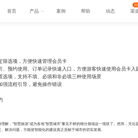
火
首页
产品
案例
帮助
动态
渠
定筛选项，方便快速管理会员卡
片、预约使用、订单记录快速入口，方便游客快速使用会员卡入
置选项，支持不填、必填和非必填三种使用场景
加强流程引导，避免操作错误
约
理解，“智慧旅游”成为各地“智慧城市”屡见不鲜的细分领域这一现状了。然而，无论
足、解决问题，方能使智能化的建设真正贡献于城市的切实发展。