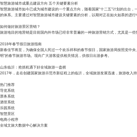
智慧旅游城市成重点建设方向 五个关键要素分析
智慧旅游城市如今已成为城市建设的一个重点方向，随着国家“十二五”计划的出台
的体系。主要通过对智慧旅游城市建设关键要素的分析，以期对正在如火如荼的进行
如何做好旅游景区营销？
旅游地目的地营销是目前国内外市场已经非常普遍的一种旅游营销方式，尤其是一些
2018年春节假日旅游指南
新春佳节将至，为确保全国人民过一个欢乐祥和的春节假日，国家旅游局按照党中央
明”的春节旅游市场。现向广大游客提供相关情况，供假日出游参考。
山东临沂：抢抓机遇下好全域旅游一盘棋
2017年，走在创建国家旅游示范市新征程上的临沂，全域旅游发展迅速，旅游收入持续增
热门推荐
导览系统
票务系统
酒管系统
乐园系统
智慧景区
电商小程序
全域文旅大数据中心解决方案