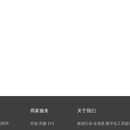
商家服务
关于我们
的闭环
开放·共建·1V1
旅游行业·全场景·数字化工具提