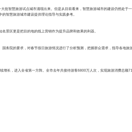
，一大批智慧旅游试点城市涌现出来。但是从目前看来，智慧旅游城市的建设仍然处于
中的智慧旅游城市建设提供理论指导与实践参考。
知名景区更是把目的地的线上营销作为提升品牌和效果的利器。
、国务院的要求，对春节假日旅游情况进行了分析预测，把握群众需求，指导各地旅游
长，进入全省第一方阵。全市去年共接待游客6800万人次，实现旅游消费总额710亿元