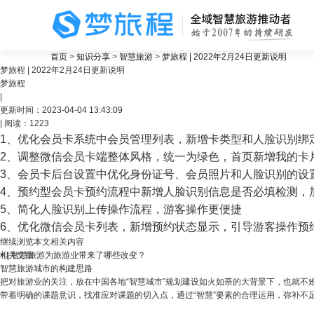
首页
>
知识分享
>
智慧旅游
>
梦旅程 | 2022年2月24日更新说明
梦旅程 | 2022年2月24日更新说明
梦旅程
关注
|
更新时间：2023-04-04 13:43:09
| 阅读：1223
1、优化会员卡系统中会员管理列表，新增卡类型和人脸识别绑
2、调整微信会员卡端整体风格，统一为绿色，首页新增我的卡
3、会员卡后台设置中优化身份证号、会员照片和人脸识别的设
4、预约型会员卡预约流程中新增人脸识别信息是否必填检测，
5、简化人脸识别上传操作流程，游客操作更便捷
6、优化微信会员卡列表，新增预约状态显示，引导游客操作预
继续浏览本文相关内容
<
相关文章
|
智慧旅游为旅游业带来了哪些改变？
智慧旅游城市的构建思路
把对旅游业的关注，放在中国各地“智慧城市”规划建设如火如荼的大背景下，也就不难
带着明确的课题意识，找准应对课题的切入点，通过“智慧”要素的合理运用，弥补不