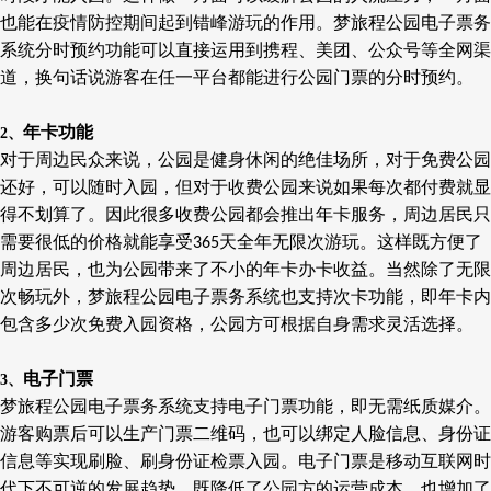
也能在疫情防控期间起到错峰游玩的作用。梦旅程公园电子票务
系统分时预约功能可以直接运用到携程、美团、公众号等全网渠
道，换句话说游客在任一平台都能进行公园门票的分时预约。
年卡功能
2、
对于周边民众来说，公园是健身休闲的绝佳场所，对于免费公园
还好，可以随时入园，但对于收费公园来说如果每次都付费就显
得不划算了。因此很多收费公园都会推出年卡服务，周边居民只
需要很低的价格就能享受
天全年无限次游玩。这样既方便了
365
周边居民，也为公园带来了不小的年卡办卡收益。当然除了无限
次畅玩外，梦旅程
公园电子票务系统
也支持次卡功能，即年卡内
包含多少次免费入园资格，公园方可根据自身需求灵活选择。
电子门票
3、
梦旅程
公园电子票务系统
支持电子门票功能，即无需纸质媒介。
游客购票后可以生产门票二维码，也可以绑定人脸信息、身份证
信息等实现刷脸、刷身份证检票入园。电子门票是移动互联网时
代下不可逆的发展趋势，既降低了公园方的运营成本，也增加了