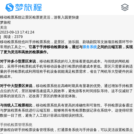
移动检票系统让景区检票更灵活，游客入园更快捷
梦旅程
关注
2023-09-13 17:41:24
| 阅读：2379
移动检票系统也叫手持检票系统，是景区、游乐园、剧场剧院等文旅项目检票环节中
常用的工具之一。
它基于手持移动检票设备，通过与
票务系统
之间的云端互联，实现
了更为灵活和高效的检票操作。
对于许多小型景区来说
，移动检票系统的引入意味着更低的成本。与传统的闸机相
比，采用手持检票机或手机等移动设备进行检票的搭建成本更低。景区只需要采购适
量的手持检票机或利用现有手机设备就能满足检票需求，省去了闸机等大型硬件的采
购成本。
对于中大型景区来说
，移动检票系统在高峰时期具有显著的优势。通过增加手持检票
点位的方式，景区能够迅速提高入园效率，避免游客长时间排队等待。这不仅减轻了
游客的游览压力，还改善了景区的整体游览体验。
与传统人工检票相比
，移动检票系统具有更高的准确性和可靠性。手持检票设备通过
与梦旅程票务系统进行云端互联，能够将所有售检票数据记录在系统中。这使得经营
数据一目了然，避免了人工统计容易出现错误的情况。
手持机检票管理系统
梦旅程自研手持检票设备管理系统，打通票务系统与手持设备，可以灵活设置检票点