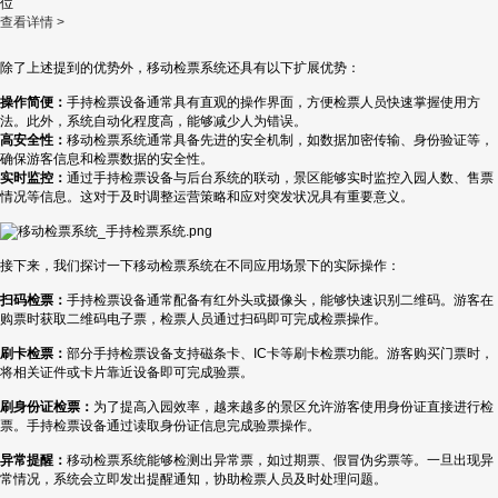
位
查看详情 >
除了上述提到的优势外，移动检票系统还具有以下扩展优势：
操作简便：
手持检票设备通常具有直观的操作界面，方便检票人员快速掌握使用方
法。此外，系统自动化程度高，能够减少人为错误。
高安全性：
移动检票系统通常具备先进的安全机制，如数据加密传输、身份验证等，
确保游客信息和检票数据的安全性。
实时监控：
通过手持检票设备与后台系统的联动，景区能够实时监控入园人数、售票
情况等信息。这对于及时调整运营策略和应对突发状况具有重要意义。
接下来，我们探讨一下移动检票系统在不同应用场景下的实际操作：
扫码检票：
手持检票设备通常配备有红外头或摄像头，能够快速识别二维码。游客在
购票时获取二维码电子票，检票人员通过扫码即可完成检票操作。
刷卡检票：
部分手持检票设备支持磁条卡、IC卡等刷卡检票功能。游客购买门票时，
将相关证件或卡片靠近设备即可完成验票。
刷身份证检票：
为了提高入园效率，越来越多的景区允许游客使用身份证直接进行检
票。手持检票设备通过读取身份证信息完成验票操作。
异常提醒：
移动检票系统能够检测出异常票，如过期票、假冒伪劣票等。一旦出现异
常情况，系统会立即发出提醒通知，协助检票人员及时处理问题。