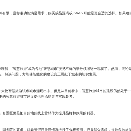
有限，且标准功能满足需求，购买成品源码或 SAAS 可能是更合适的选择。如果
理解，“智慧旅游”成为各地“智慧城市”屡见不鲜的细分领域这一现状了。然而，无论
足、解决问题，方能使智能化的建设真正贡献于城市的切实发展。
，一大批智慧旅游试点城市涌现出来。但是从目前看来，智慧旅游城市的建设仍然处于
中的智慧旅游城市建设提供理论指导与实践参考。
知名景区更是把目的地的线上营销作为提升品牌和效果的利器。
、国务院的要求，对春节假日旅游情况进行了分析预测，把握群众需求，指导各地旅游