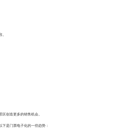
容。
景区创造更多的销售机会。
以下是门票电子化的一些趋势：