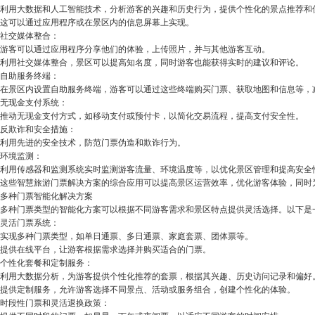
利用大数据和人工智能技术，分析游客的兴趣和历史行为，提供个性化的景点推荐和
这可以通过应用程序或在景区内的信息屏幕上实现。
社交媒体整合：
游客可以通过应用程序分享他们的体验，上传照片，并与其他游客互动。
利用社交媒体整合，景区可以提高知名度，同时游客也能获得实时的建议和评论。
自助服务终端：
在景区内设置自助服务终端，游客可以通过这些终端购买门票、获取地图和信息等，
无现金支付系统：
推动无现金支付方式，如移动支付或预付卡，以简化交易流程，提高支付安全性。
反欺诈和安全措施：
利用先进的安全技术，防范门票伪造和欺诈行为。
环境监测：
利用传感器和监测系统实时监测游客流量、环境温度等，以优化景区管理和提高安全
这些智慧旅游门票解决方案的综合应用可以提高景区运营效率，优化游客体验，同时
多种门票智能化解决方案
多种门票类型的智能化方案可以根据不同游客需求和景区特点提供灵活选择。以下是
灵活门票系统：
实现多种门票类型，如单日通票、多日通票、家庭套票、团体票等。
提供在线平台，让游客根据需求选择并购买适合的门票。
个性化套餐和定制服务：
利用大数据分析，为游客提供个性化推荐的套票，根据其兴趣、历史访问记录和偏好
提供定制服务，允许游客选择不同景点、活动或服务组合，创建个性化的体验。
时段性门票和灵活退换政策：