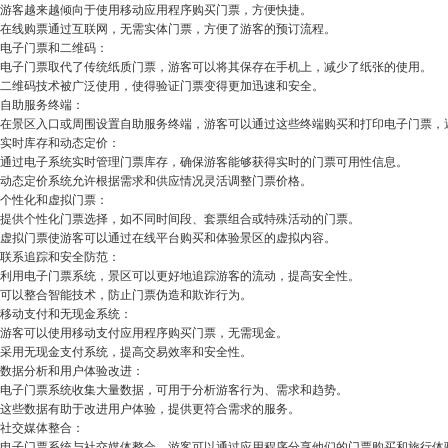
游客越来越倾向于使用移动应用程序购买门票，方便快捷。
在线购票通过互联网，无需实体门票，方便了游客的预订流程。
电子门票和二维码：
电子门票取代了传统纸质门票，游客可以将其保存在手机上，减少了纸张的使用。
二维码技术被广泛使用，使得验证门票变得更加迅速和安全。
自助服务终端：
在景区入口或周围设置自助服务终端，游客可以通过这些终端购买和打印电子门票，
实时库存和动态定价：
通过电子系统实时管理门票库存，确保游客能够获得实时的门票可用性信息。
动态定价系统允许根据需求和供应情况灵活调整门票价格。
个性化和虚拟门票：
提供个性化门票选择，如不同时间段、套票组合或特殊活动的门票。
虚拟门票使游客可以通过在线平台购买和体验景区的虚拟内容。
联系追踪和安全防范：
利用
电子门票系统
，景区可以更好地追踪游客的流动，提高安全性。
可以整合智能技术，防止门票伪造和欺诈行为。
移动支付和无现金系统：
游客可以使用移动支付应用程序购买门票，无需现金。
采用无现金支付系统，提高交易效率和安全性。
数据分析和用户体验改进：
电子门票系统收集大量数据，可用于分析游客行为、需求和趋势。
这些数据有助于改进用户体验，提供更符合需求的服务。
社交媒体整合：
电子门票系统与社交媒体整合，游客可以通过应用程序分享他们的门票购买和旅行体