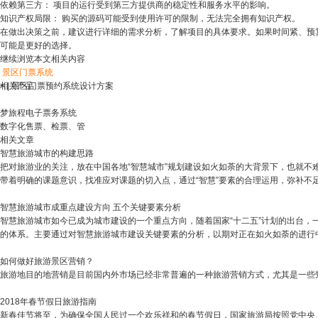
依赖第三方： 项目的运行受到第三方提供商的稳定性和服务水平的影响。
知识产权局限： 购买的源码可能受到使用许可的限制，无法完全拥有知识产权。
在做出决策之前，建议进行详细的需求分析，了解项目的具体要求。如果时间紧、预算
可能是更好的选择。
继续浏览本文相关内容
景区门票系统
<
相关产品
|
景区门票预约系统设计方案
梦旅程电子票务系统
数字化售票、检票、管
相关文章
智慧旅游城市的构建思路
把对旅游业的关注，放在中国各地“智慧城市”规划建设如火如荼的大背景下，也就不难
带着明确的课题意识，找准应对课题的切入点，通过“智慧”要素的合理运用，弥补不
智慧旅游城市成重点建设方向 五个关键要素分析
智慧旅游城市如今已成为城市建设的一个重点方向，随着国家“十二五”计划的出台
的体系。主要通过对智慧旅游城市建设关键要素的分析，以期对正在如火如荼的进行
如何做好旅游景区营销？
旅游地目的地营销是目前国内外市场已经非常普遍的一种旅游营销方式，尤其是一些
2018年春节假日旅游指南
新春佳节将至，为确保全国人民过一个欢乐祥和的春节假日，国家旅游局按照党中央