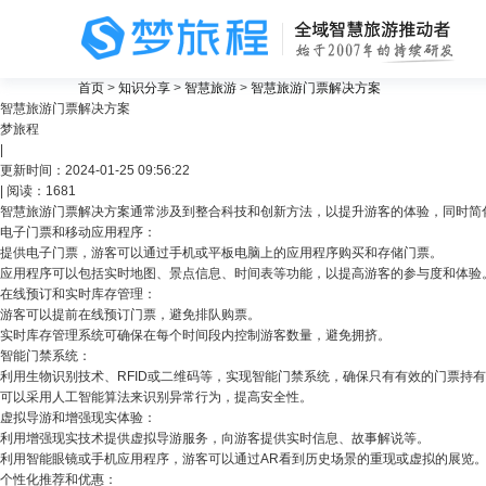
首页
>
知识分享
>
智慧旅游
>
智慧旅游门票解决方案
智慧旅游门票解决方案
梦旅程
关注
|
更新时间：2024-01-25 09:56:22
| 阅读：1681
智慧旅游
门票解决方案通常涉及到整合科技和创新方法，以提升游客的体验，同时简
电子门票和移动应用程序：
提供电子门票，游客可以通过手机或平板电脑上的应用程序购买和存储门票。
应用程序可以包括实时地图、景点信息、时间表等功能，以提高游客的参与度和体验
在线预订和实时库存管理：
游客可以提前在线预订门票，避免排队购票。
实时库存管理系统可确保在每个时间段内控制游客数量，避免拥挤。
智能门禁系统：
利用生物识别技术、RFID或二维码等，实现智能门禁系统，确保只有有效的门票持
可以采用人工智能算法来识别异常行为，提高安全性。
虚拟导游和增强现实体验：
利用增强现实技术提供虚拟导游服务，向游客提供实时信息、故事解说等。
利用智能眼镜或手机应用程序，游客可以通过AR看到历史场景的重现或虚拟的展览
个性化推荐和优惠：