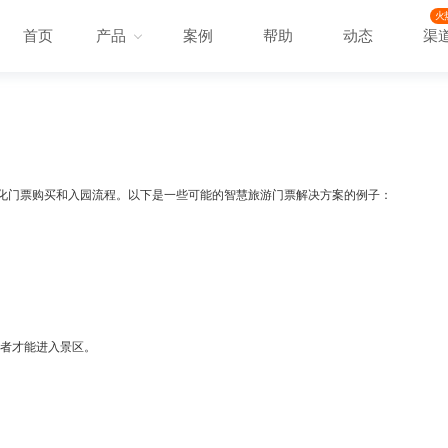
火
首页
产品
案例
帮助
动态
渠
化门票购买和入园流程。以下是一些可能的智慧旅游门票解决方案的例子：
。
有者才能进入景区。
。