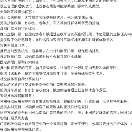
提供不同时段的门票，如早晨、下午或夜间票，以适应不同游客的时间安排。
设立合理的退换政策，让游客在需要时能够调整门票时间或类型。
会员制度和折扣优惠：
设计会员制度，为常规游客提供特殊优惠、积分或专属活动。
提供折扣政策，如学生、老年人、军人等特殊群体可享受的折扣。
虚拟门票和数字化体验：
推出虚拟门票，使远程游客可以通过在线平台购买虚拟门票，体验景区的虚拟现实内
提供数字化导览服务，允许远程游客通过互动式地图和实时讲解体验景区。
预售和限量门票：
推行提前预售机制，游客可以在出行前购买门票，避免现场排队。
设定限量门票，以确保高峰时段不会超过景区承载量。
固定期限门票和订阅服务：
推出固定期限的门票，如月票或季票，让游客在一段时间内无限次访问景区。
提供订阅服务，使游客能够按月或按年订阅，享受特殊权益和优惠。
社交媒体整合和分享奖励：
鼓励游客通过社交媒体分享他们的门票购买和景区体验。
提供分享奖励，如折扣券或积分，以激励游客通过社交媒体宣传景区。
智能推送和提醒服务：
利用移动应用程序向游客发送智能推送，提醒他们关于门票促销、活动和特殊服务。
提供实时更新，以确保游客了解景区实时状况和特别安排。
这些方案的综合运用可以提高门票销售的灵活性，满足不同游客群体的需求，同时为
智能门票系统方案
门票电子化是当前旅游行业的一个显著趋势，带来了便利、效率和更好的用户体验。
移动应用程序和在线购票：