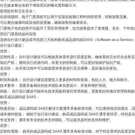
社交媒体整合有助于增加景区的曝光度和吸引力。
疫情防控和卫生安全：
在疫情期间，电子门票系统可以用于实现在线预订和时间段管理，控制游客流量。
可以整合健康码或其他防疫措施，确保游客的健康安全。
门票电子化的趋势不仅提升了景区管理效率，也为游客提供了更便捷、安全、个性化
景区门票系统
如何实现
选择自行设计建设或寻找第三方机构购买成品源码或SAAS（Software as a S
自行设计建设：
优势：
定制性高： 自行设计建设可以根据具体需求进行高度定制，确保系统完全符合业务
知识产权： 拥有自己的源代码，有更大的控制权，可以更好地保护知识产权。
灵活性： 在开发过程中可以根据需求变更进行灵活调整，适应项目的变化。
劣势：
时间和成本： 自行设计建设需要投入更多的时间和资源，包括人力、物力和财力。
技术要求： 需要具备相应的技术团队来负责设计、开发和维护系统。
风险： 自行设计建设可能存在技术风险和项目管理风险，需要更好的项目管理和风险
购买成品源码或 SAAS：
优势：
快速启动： 成品源码或 SAAS 解决方案通常具备标准功能，可以更快地启动项目，
成本相对较低： 相较于自行设计建设，购买成品源码或 SAAS 通常更经济，特别是
专业支持： 通常有专业的技术支持团队，可以提供及时的支持和维护。
劣势：
定制性受限： 购买的成品源码或 SAAS 通常具有标准功能，对于特定需求的高度定