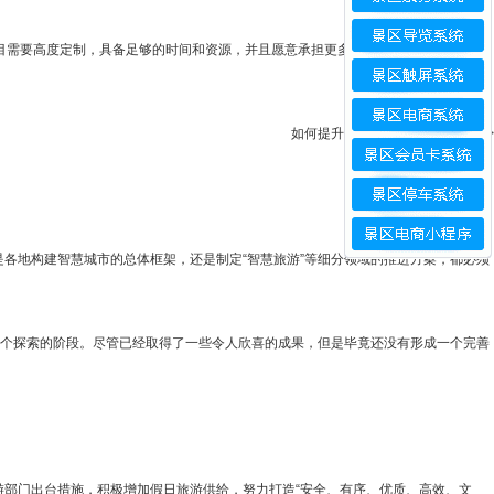
项目需要高度定制，具备足够的时间和资源，并且愿意承担更多的风险，自行设计建设
如何提升景区游客量与游客体验
|
>
是各地构建智慧城市的总体框架，还是制定“智慧旅游”等细分领域的推进方案，都必须
一个探索的阶段。尽管已经取得了一些令人欣喜的成果，但是毕竟还没有形成一个完善
部门出台措施，积极增加假日旅游供给，努力打造“安全、有序、优质、高效、文