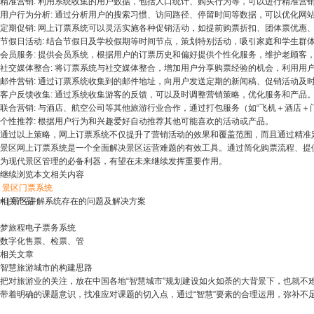
精准营销: 利用系统收集的用户数据，包括人口统计、购买行为等，可以进行精准营
用户行为分析: 通过分析用户的搜索习惯、访问路径、停留时间等数据，可以优化网
定期促销: 网上订票系统可以灵活实施各种促销活动，如提前购票折扣、团体票优惠
节假日活动: 结合节假日及学校假期等时间节点，策划特别活动，吸引家庭和学生群
会员服务: 提供会员系统，根据用户的订票历史和偏好提供个性化服务，维护老顾客
社交媒体整合: 将订票系统与社交媒体整合，增加用户分享购票经验的机会，利用用
邮件营销: 通过订票系统收集到的邮件地址，向用户发送定期的新闻稿、促销活动及
客户反馈收集: 通过系统收集游客的反馈，可以及时调整营销策略，优化服务和产品
联合营销: 与酒店、航空公司等其他旅游行业合作，通过打包服务（如“飞机＋酒店＋
个性推荐: 根据用户行为和兴趣爱好自动推荐其他可能喜欢的活动或产品。
通过以上策略，网上订票系统不仅提升了营销活动的效果和覆盖范围，而且通过精准
景区网上订票系统是一个全面解决景区运营难题的有效工具。通过简化购票流程、提
为现代景区管理的必备利器，有望在未来继续发挥重要作用。
继续浏览本文相关内容
景区门票系统
<
相关产品
|
景区讲解系统存在的问题及解决方案
梦旅程电子票务系统
数字化售票、检票、管
相关文章
智慧旅游城市的构建思路
把对旅游业的关注，放在中国各地“智慧城市”规划建设如火如荼的大背景下，也就不难
带着明确的课题意识，找准应对课题的切入点，通过“智慧”要素的合理运用，弥补不