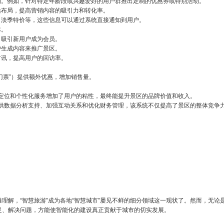
销。例如，针对特定年龄段或兴趣爱好的用户群推出定制的优惠券或特别活动。
站布局，提高营销内容的吸引力和转化率。
、淡季特价等，这些信息可以通过系统直接通知到用户。
体。
，吸引新用户成为会员。
户生成内容来推广景区。
时讯，提高用户的回访率。
。
门票”）提供额外优惠，增加销售量。
定位和个性化服务增加了用户的粘性，最终能提升景区的品牌价值和收入。
供数据分析支持、加强互动关系和优化财务管理，该系统不仅提高了景区的整体竞争
理解，“智慧旅游”成为各地“智慧城市”屡见不鲜的细分领域这一现状了。然而，无论
足、解决问题，方能使智能化的建设真正贡献于城市的切实发展。