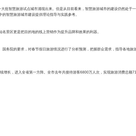
，一大批智慧旅游试点城市涌现出来。但是从目前看来，智慧旅游城市的建设仍然处于
中的智慧旅游城市建设提供理论指导与实践参考。
知名景区更是把目的地的线上营销作为提升品牌和效果的利器。
、国务院的要求，对春节假日旅游情况进行了分析预测，把握群众需求，指导各地旅游
长，进入全省第一方阵。全市去年共接待游客6800万人次，实现旅游消费总额710亿元