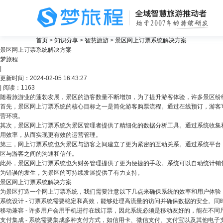
首页
>
知识分享
>
智慧旅游
>
景区网上订票系统解决方案
景区网上订票系统解决方案
梦旅程
关注
|
更新时间：2024-02-05 16:43:27
| 阅读：1163
随着旅游业的蓬勃发展，景区的游客数量不断增加，为了提升游客体验，许多景区纷
首先，景区网上订票系统的核心目标之一是简化游客购票流程。通过在线预订，游客
营环境。
其次，景区网上订票系统为景区管理者提供了精细化的数据分析工具。通过系统收集
用效率，从而实现更有效的运营管理。
第三，网上订票系统也为景区与游客之间建立了更为紧密的互动关系。通过系统平台
区与游客之间的沟通和信任。
此外，景区网上订票系统也为财务管理提供了更为便捷的手段。系统可以自动统计销
为错误的发生，为景区的可持续发展提供了有力支持。
景区网上订票系统解决方案
为景区打造一个网上订票系统，我们需要注意以下几点来确保系统的效率和用户体验
系统设计 - 订票系统需要稳定和高效，能够处理高流量的访问并确保数据的安全。
移动兼容 - 许多用户会用手机进行在线订票，因此系统必须是移动友好的，能在不
支付集成 - 系统需要集成多种支付方式，如信用卡、微信支付、支付宝以及其他电