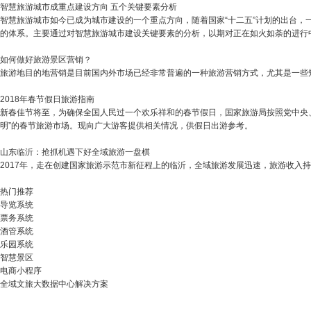
智慧旅游城市成重点建设方向 五个关键要素分析
智慧旅游城市如今已成为城市建设的一个重点方向，随着国家“十二五”计划的出台
的体系。主要通过对智慧旅游城市建设关键要素的分析，以期对正在如火如荼的进行
如何做好旅游景区营销？
旅游地目的地营销是目前国内外市场已经非常普遍的一种旅游营销方式，尤其是一些
2018年春节假日旅游指南
新春佳节将至，为确保全国人民过一个欢乐祥和的春节假日，国家旅游局按照党中央
明”的春节旅游市场。现向广大游客提供相关情况，供假日出游参考。
山东临沂：抢抓机遇下好全域旅游一盘棋
2017年，走在创建国家旅游示范市新征程上的临沂，全域旅游发展迅速，旅游收入持续增
热门推荐
导览系统
票务系统
酒管系统
乐园系统
智慧景区
电商小程序
全域文旅大数据中心解决方案