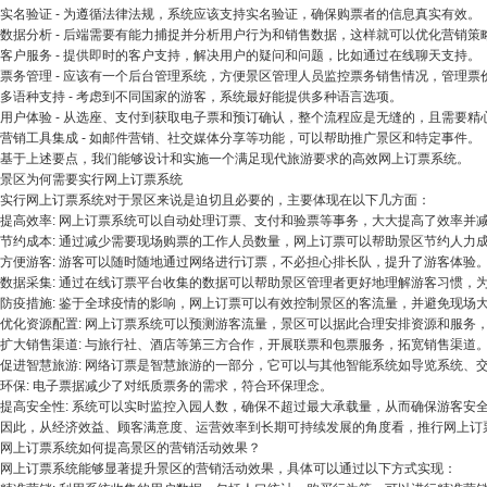
实名验证 - 为遵循法律法规，系统应该支持实名验证，确保购票者的信息真实有效。
数据分析 - 后端需要有能力捕捉并分析用户行为和销售数据，这样就可以优化营销策
客户服务 - 提供即时的客户支持，解决用户的疑问和问题，比如通过在线聊天支持。
票务管理 - 应该有一个后台管理系统，方便景区管理人员监控票务销售情况，管理
多语种支持 - 考虑到不同国家的游客，系统最好能提供多种语言选项。
用户体验 - 从选座、支付到获取电子票和预订确认，整个流程应是无缝的，且需要
营销工具集成 - 如邮件营销、社交媒体分享等功能，可以帮助推广景区和特定事件。
基于上述要点，我们能够设计和实施一个满足现代旅游要求的高效网上订票系统。
景区为何需要实行网上订票系统
实行网上订票系统对于景区来说是迫切且必要的，主要体现在以下几方面：
提高效率: 网上订票系统可以自动处理订票、支付和验票等事务，大大提高了效率并
节约成本: 通过减少需要现场购票的工作人员数量，网上订票可以帮助景区节约人力
方便游客: 游客可以随时随地通过网络进行订票，不必担心排长队，提升了游客体验
数据采集: 通过在线订票平台收集的数据可以帮助景区管理者更好地理解游客习惯，
防疫措施: 鉴于全球疫情的影响，网上订票可以有效控制景区的客流量，并避免现场
优化资源配置: 网上订票系统可以预测游客流量，景区可以据此合理安排资源和服务
扩大销售渠道: 与旅行社、酒店等第三方合作，开展联票和包票服务，拓宽销售渠道
促进
智慧旅游
: 网络订票是智慧旅游的一部分，它可以与其他智能系统如导览系统、
环保: 电子票据减少了对纸质票务的需求，符合环保理念。
提高安全性: 系统可以实时监控入园人数，确保不超过最大承载量，从而确保游客安
因此，从经济效益、顾客满意度、运营效率到长期可持续发展的角度看，推行网上订
网上订票系统如何提高景区的营销活动效果？
网上订票系统能够显著提升景区的营销活动效果，具体可以通过以下方式实现：