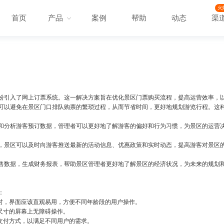
火
首页
产品
案例
帮助
动态
渠
纷引入了网上订票系统。这一解决方案旨在优化景区门票购买流程，提高运营效率，
可以避免在景区门口排队购票的繁琐过程，从而节省时间，更好地规划游览行程。这
和分析游客预订数据，管理者可以更好地了解游客的偏好和行为习惯，为景区的运营
，景区可以及时向游客推送最新的活动信息、优惠政策和实时动态，提高游客对景区
售数据，生成财务报表，帮助景区管理者更好地了解景区的经济状况，为未来的规划
：
同时，界面应该直观易用，方便不同年龄段的用户操作。
同尺寸的屏幕上无障碍操作。
子支付方式，以满足不同用户的需求。