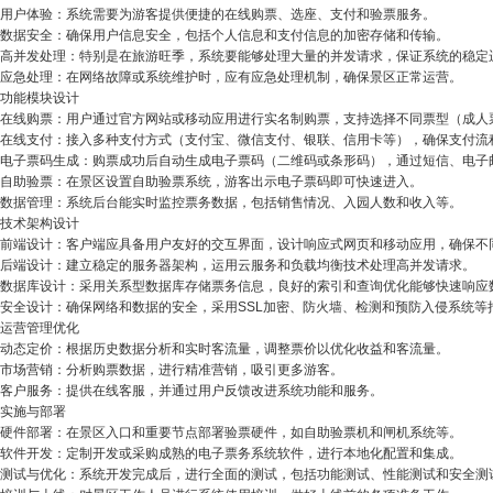
用户体验：系统需要为游客提供便捷的在线购票、选座、支付和验票服务。
数据安全：确保用户信息安全，包括个人信息和支付信息的加密存储和传输。
高并发处理：特别是在旅游旺季，系统要能够处理大量的并发请求，保证系统的稳定
应急处理：在网络故障或系统维护时，应有应急处理机制，确保景区正常运营。
功能模块设计
在线购票：用户通过官方网站或移动应用进行实名制购票，支持选择不同票型（成人
在线支付：接入多种支付方式（支付宝、微信支付、银联、信用卡等），确保支付流
电子票码生成：购票成功后自动生成电子票码（二维码或条形码），通过短信、电子
自助验票：在景区设置自助验票系统，游客出示电子票码即可快速进入。
数据管理：系统后台能实时监控票务数据，包括销售情况、入园人数和收入等。
技术架构设计
前端设计：客户端应具备用户友好的交互界面，设计响应式网页和移动应用，确保不
后端设计：建立稳定的服务器架构，运用云服务和负载均衡技术处理高并发请求。
数据库设计：采用关系型数据库存储票务信息，良好的索引和查询优化能够快速响应
安全设计：确保网络和数据的安全，采用SSL加密、防火墙、检测和预防入侵系统等
运营管理优化
动态定价：根据历史数据分析和实时客流量，调整票价以优化收益和客流量。
市场营销：分析购票数据，进行精准营销，吸引更多游客。
客户服务：提供在线客服，并通过用户反馈改进系统功能和服务。
实施与部署
硬件部署：在景区入口和重要节点部署验票硬件，如自助验票机和闸机系统等。
软件开发：定制开发或采购成熟的电子票务系统软件，进行本地化配置和集成。
测试与优化：系统开发完成后，进行全面的测试，包括功能测试、性能测试和安全测