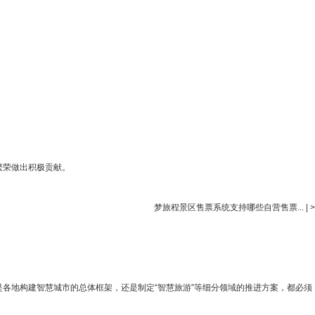
繁荣做出积极贡献。
梦旅程景区售票系统支持哪些自营售票...
|
>
是各地构建智慧城市的总体框架，还是制定“智慧旅游”等细分领域的推进方案，都必须