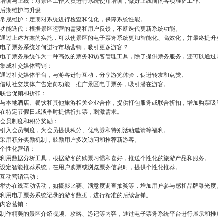
培训与上线：对景区工作人员进行系统使用培训，做好上线前的各项准备工作。
后期维护与升级
常规维护：定期对系统进行检查和优化，保障系统性能。
功能迭代：根据景区运营的需要和用户反馈，不断迭代更新系统功能。
通过上述方案的实施，可以使景区的电子票务系统更加智能化、高效化，并最终提升
电子票务系统如何进行市场营销，吸引更多游客？
电子票务系统作为一种高效的票务和访客管理工具，除了提供票务服务，还可以通过
集成社交媒体营销：
通过社交媒体平台，与游客进行互动，分享游览体验，促进转发和点赞。
借助社交媒体广告定向功能，推广景区电子票务，吸引潜在游客。
联合促销和折扣：
与本地酒店、餐饮和其他旅游相关企业合作，提供打包服务或联合折扣，增加购票吸
在特定节假日或淡季时提供折扣票，刺激需求。
会员制度和积分奖励：
引入会员制度，为会员提供积分、优惠券和特别活动邀请等福利。
采用积分奖励机制，鼓励用户多次访问和推荐新游客。
个性化营销：
利用数据分析工具，根据游客的购票习惯和喜好，推送个性化的旅游产品和服务。
设定智能推荐系统，在用户购票或浏览票务信息时，提供个性化推荐。
互动营销活动：
举办在线互动活动，如摄影比赛、满意度调查抽奖等，增加用户参与感和品牌曝光度
利用电子票务系统记录的游客数据，进行精准的后续营销。
内容营销：
制作精美的景区介绍视频、攻略、游记等内容，通过电子票务系统平台进行展示和推