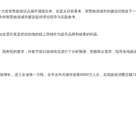
，一大批智慧旅游试点城市涌现出来。但是从目前看来，智慧旅游城市的建设仍然处于
中的智慧旅游城市建设提供理论指导与实践参考。
知名景区更是把目的地的线上营销作为提升品牌和效果的利器。
、国务院的要求，对春节假日旅游情况进行了分析预测，把握群众需求，指导各地旅游
长，进入全省第一方阵。全市去年共接待游客6800万人次，实现旅游消费总额710亿元