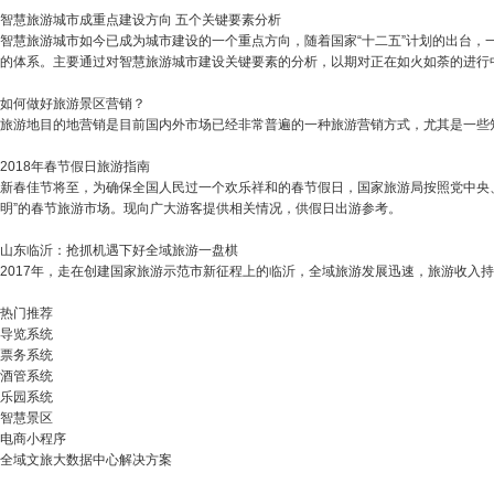
智慧旅游城市成重点建设方向 五个关键要素分析
智慧旅游城市如今已成为城市建设的一个重点方向，随着国家“十二五”计划的出台
的体系。主要通过对智慧旅游城市建设关键要素的分析，以期对正在如火如荼的进行
如何做好旅游景区营销？
旅游地目的地营销是目前国内外市场已经非常普遍的一种旅游营销方式，尤其是一些
2018年春节假日旅游指南
新春佳节将至，为确保全国人民过一个欢乐祥和的春节假日，国家旅游局按照党中央
明”的春节旅游市场。现向广大游客提供相关情况，供假日出游参考。
山东临沂：抢抓机遇下好全域旅游一盘棋
2017年，走在创建国家旅游示范市新征程上的临沂，全域旅游发展迅速，旅游收入持续增
热门推荐
导览系统
票务系统
酒管系统
乐园系统
智慧景区
电商小程序
全域文旅大数据中心解决方案