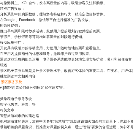
与旅游博主、KOL合作，发布高质量的内容，吸引游客关注和购票。
精准广告投放：
分析系统中的购票数据，理解游客特征和行为，精准定位目标群体。
在Google、Facebook、微信等平台进行精准的广告投放。
时效性促销：
推出早鸟票和限时秒杀活动，鼓励用户提前规划行程并提前购票。
节假日、学校假期等可能增加客流量的时段进行促销。
移动应用推广：
开发具有吸引力的移动应用，方便用户随时随地购票和查看信息。
在应用内提供额外的优惠和服务，激励用户通过应用购票。
通过这些策略的组合运用，电子票务系统能够更好地实现市场扩张，吸引和留住游客
综述
景区电子票务系统是提升景区管理水平、改善游客体验的重要工具。在技术、用户体
继续浏览本文相关内容
景区票务系统
<
相关产品
|
景区门票如何做分销拓客 如何建立智...
梦旅程电子票务系统
数字化售票、检票、管
相关文章
智慧旅游城市的构建思路
把对旅游业的关注，放在中国各地“智慧城市”规划建设如火如荼的大背景下，也就不难
带着明确的课题意识，找准应对课题的切入点，通过“智慧”要素的合理运用，弥补不