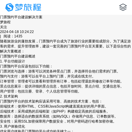
门票预约平台建设解决方案
梦旅程
关注
2024-04-18 10:24:22
| 阅读：1435
随着旅游业的蓬勃发展，门票预约平台成为了旅游行业的重要组成部分。为了满足游
客的需求、提升管理效率，建设一套完善的门票预约平台至关重要。以下是综合性的
解决方案概述：
门票预约平台建设概述
1. 平台功能设计
门票预约平台应该包括以下功能：
门票浏览与选择：游客可以浏览各种景点门票，并选择符合他们需求的门票。
预约与支付：游客可以在平台上预约门票，并完成在线支付。
订单管理：管理者可以查看和管理所有订单，包括处理退款和修改订单等功能。
景点信息展示：提供详细的景点信息，包括开放时间、景点介绍、交通信息等。
用户管理：包括注册、登录、个人信息管理等功能。
2. 技术架构
门票预约平台的技术架构应该采用可靠、高效的技术方案，包括：
前端技术：使用HTML、CSS和JavaScript构建直观友好的用户界面。
后端技术：采用成熟的后端框架（如PHP）构建稳定高效的后端服务。
数据库：选择适合的数据库系统（如MySQL）存储用户信息、订单数据等。
安全性：采用SSL加密保障用户数据安全，对用户密码进行哈希加密存储。
3. 用户体验优化
优化用户体验是门票预约平台成功的关键之一：