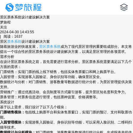
景区票务系统设计建设解决方案
梦旅程
关注
2024-04-30 14:43:55
| 阅读：1637
景区
票务系统
设计建设解决方案
随着旅游业的快速发展，
景区票务系统
成为了现代景区管理的重要组成部分。本文将
提出一个综合性的景区票务系统设计建设解决方案，以满足景区管理的各项需求。
需求分析
在设计景区票务系统之前，首先需要进行需求分析。景区票务系统需要满足以下几个
方面的需求：
门票销售：实现门票的线上线下销售，包括实体售票窗口和网上购票平台。
入园管理：实现游客入园验证、身份识别等功能，确保景区安全。
数据统计与分析：对门票销售、游客数量等数据进行统计分析，为景区管理提供决策
支持。
营销推广：通过优惠活动、会员制度等方式吸引游客，提升景区知名度和竞争力。
票务管理：对票务信息进行管理，包括票种设置、价格调整等。
系统设计
基于以上需求，我们设计了以下几个模块：
门票销售模块：
包括线上购票平台和实体售票窗口，实现门票的预订、支付和取票功
能。
入园管理模块：
实现游客入园验证、身份识别等功能，可以采用人脸识别、二维码扫
描等技术。
数据统计与分析模块：
对门票销售、游客数量等数据进行统计分析，生成报表并提供