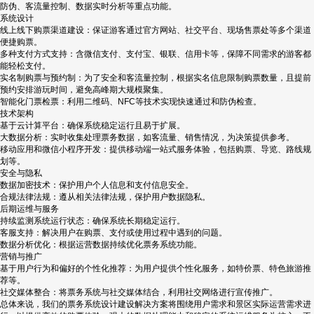
防伪、客流量控制、数据实时分析等重点功能。
系统设计
线上线下购票渠道建设：保证游客通过官方网站、社交平台、现场售票处等多个渠道
便捷购票。
多种支付方式支持：含微信支付、支付宝、银联、信用卡等，保障不同需求的游客都
能轻松支付。
实名制购票与预约制：为了安全和客流量控制，根据实名信息限制购票数量，且提前
预约安排游玩时间，避免高峰期大规模聚集。
智能化门票检票：利用二维码、NFC等技术实现快速通过和防伪检查。
技术架构
基于云计算平台：确保系统稳定运行且易于扩展。
大数据分析：实时收集处理票务数据，如客流量、销售情况，为决策提供参考。
移动应用和微信小程序开发：提供移动端一站式服务体验，包括购票、导览、路线规
划等。
安全与隐私
数据加密技术：保护用户个人信息和支付信息安全。
合规法律法规：遵从相关法律法规，保护用户数据隐私。
后期运维与服务
持续监测系统运行状态：确保系统长期稳定运行。
客服支持：解决用户在购票、支付或使用过程中遇到的问题。
数据分析优化：根据运营数据持续优化票务系统功能。
营销与推广
基于用户行为和偏好的个性化推荐：为用户提供个性化服务，如特价票、特色旅游推
荐等。
社交媒体整合：将票务系统与社交媒体结合，利用社交网络进行宣传推广。
总体来说，我们的票务系统设计建设解决方案将围绕用户需求和景区实际运营需求进