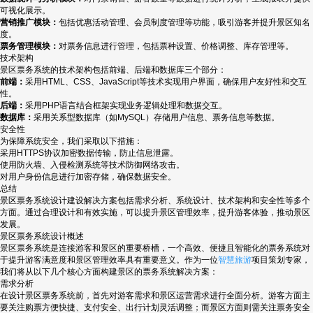
可视化展示。
营销推广模块：
包括优惠活动管理、会员制度管理等功能，吸引游客并提升景区知名
度。
票务管理模块：
对票务信息进行管理，包括票种设置、价格调整、库存管理等。
技术架构
景区票务系统的技术架构包括前端、后端和数据库三个部分：
前端：
采用HTML、CSS、JavaScript等技术实现用户界面，确保用户友好性和交互
性。
后端：
采用PHP语言结合框架实现业务逻辑处理和数据交互。
数据库：
采用关系型数据库（如MySQL）存储用户信息、票务信息等数据。
安全性
为保障系统安全，我们采取以下措施：
采用HTTPS协议加密数据传输，防止信息泄露。
使用防火墙、入侵检测系统等技术防御网络攻击。
对用户身份信息进行加密存储，确保数据安全。
总结
景区票务系统设计建设解决方案包括需求分析、系统设计、技术架构和安全性等多个
方面。通过合理设计和有效实施，可以提升景区管理效率，提升游客体验，推动景区
发展。
景区票务系统设计概述
景区票务系统是连接游客和景区的重要桥槽，一个高效、便捷且智能化的票务系统对
于提升游客满意度和景区管理效率具有重要意义。作为一位
智慧旅游
项目策划专家，
我们将从以下几个核心方面构建景区的票务系统解决方案：
需求分析
在设计景区票务系统前，首先对游客需求和景区运营需求进行全面分析。游客方面主
要关注购票方便快捷、支付安全、出行计划灵活调整；而景区方面则需关注票务安全