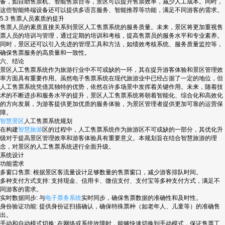
备，如自助售票机、智能售票台等，景区可以提升售票效率，减少人工成本。同时，
这些智能终端设备还可以提供多语言服务、智能推荐等功能，满足不同游客的需求。
5.3 售票人员素质的提升
售票人员的素质直接关系到景区人工售票系统的服务质量。未来，景区将更加重视售
票人员的培训与管理，通过定期的培训和考核，提高售票员的服务水平和专业素养。
同时，景区还可以引入先进的管理工具和方法，如绩效考核系统、服务质量监控等，
确保售票服务的高质量和一致性。
六、结论
景区人工售票系统作为旅游行业中不可或缺的一环，其在提升游客体验和景区管理效
率方面具有重要作用。虽然电子售票系统在现代旅游业中已经占据了一定的地位，但
人工售票系统凭借其独特的优势，依然在许多场景中发挥着关键作用。未来，随着技
术的不断进步和服务水平的提升，景区人工售票系统将朝着智能化、综合化和高效化
的方向发展，为游客提供更加优质的服务体验，为景区管理者提供更加可靠的运营保
障。
智慧景区
人工售票系统规划
在构建
智慧旅游
区的过程中，人工售票系统作为旅游区不可或缺的一部分，其优化升
级对于提高景区管理效率和游客体验具有重要意义。本规划旨在结合智慧旅游的理
念，对景区的人工售票系统进行全面升级。
系统设计
功能需求
多窗口售票: 根据景区客流量设计足够数量的售票窗口，减少游客排队时间。
多种支付方式支持: 支持现金、信用卡、微信支付、支付宝等多种支付方式，满足不
同游客的需求。
实时数据同步: 与
电子票务系统
实时同步，确保售票数据的准确性和及时性。
身份验证功能: 提供身份证扫描确认，确保特殊票种（如老年人、儿童等）的准确售
出。
手动和自动模式切换: 在网络或系统故障时，能够快速切换到手动模式，保证售票工