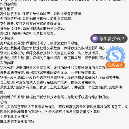
作的连续性。
硬件配置
高性能服务器: 保证系统快速响应，处理大量并发请求。
专用售票终端: 采用触摸屏操作，简化售票流程。
支付设备: 支持各种支付方式的终端设备。
身份证读取器: 高效准确地读取身份证信息。
票据打印设备: 快速打印票据和发票。
每年多少钱？
软件要求
用户友好的界面: 界面简洁明了，操作流程简单易懂。
高效的数据处理能力: 快速处理交易数据，保障数据的实时更新和同步。
强大的安全机制: 保障交易数据和个人信息的安全，防止数据泄露。
灵活的报表系统: 提供详细的日销售报表、季度报表等，便于管理层决策。
实施步骤
需求分析: 详细调研景区售票需求，设计功能性和实用性兼备的售票系统。
设备采购与安装: 根据需求采购相应硬件设备，并进行安装调试。
软件开发和测试: 开发符合需求的售票软件，经过严格测试确保无误后部署使用。
员工培训: 对景区售票人员进行系统操作培训，提高其使用效率。
系统上线: 完成所有准备工作后，正式上线运行，并设置一个过渡期进行监控和调
整。
持续维护和升级: 根据使用反馈和技术发展，定期对系统进行维护和升级。
总结
通过实施智慧景区人工售票系统规划，可以显著提高景区管理效率和游客满意度，实
现景区管理和服务的智能化，为景区的可持续发展奠定坚实的基础。
免费下载本文PDF
继续浏览本文相关内容