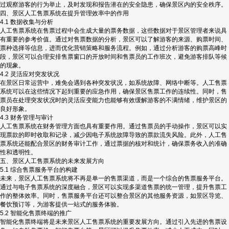
过观察游客的行为举止，及时发现和报告潜在的安全隐患，确保景区内的安全秩序。
四、景区人工售票系统在提升管理效率中的作用
4.1 数据收集与分析
人工售票系统在售票过程中会生成大量的票务数据，这些数据对于景区管理者来说具
有重要的参考价值。通过对售票数据的分析，景区可以了解游客的来源、购票时间、
票种选择等信息，进而优化营销策略和服务流程。例如，通过分析游客的购票高峰时
段，景区可以合理安排售票窗口的开放时间和售票员的工作班次，避免游客排队等候
的现象。
4.2 灵活应对突发状况
在景区日常运营中，难免会遇到各种突发状况，如系统故障、网络中断等。人工售票
系统可以在这些情况下起到重要的应急作用，确保景区售票工作的连续性。同时，售
票员在处理突发状况时的灵活应变能力也能够有效缓解游客的不满情绪，维护景区的
良好形象。
4.3 财务管理与审计
人工售票系统在财务管理方面也具有重要作用。通过售票员的手动操作，景区可以实
现票款的即时收取和记录，减少因电子系统故障导致的票款流失风险。此外，人工售
票系统还能配合景区的财务审计工作，通过票据的核对和统计，确保票务收入的准确
性和透明性。
五、景区人工售票系统的未来发展方向
5.1 综合售票服务平台的构建
未来，景区人工售票系统将不再是单一的售票渠道，而是一个综合的售票服务平台。
通过与电子售票系统的深度融合，景区可以实现多渠道售票的统一管理，提升售票工
作的整体效率。同时，售票服务平台还可以整合景区的其他服务资源，如景区导览、
餐饮预订等，为游客提供一站式的服务体验。
5.2 智能化售票终端的推广
智能化售票终端将是未来景区人工售票系统的重要发展方向。通过引入先进的售票设