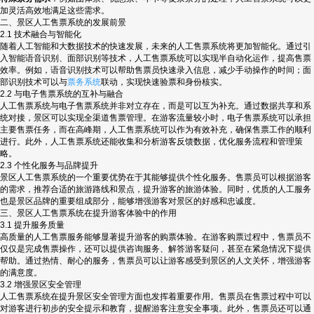
加灵活高效地满足这些需求。
二、景区人工售票系统的发展前景
2.1 技术融合与智能化
随着人工智能和大数据技术的快速发展，未来的人工售票系统将更加智能化。通过引
入智能语音识别、面部识别等技术，人工售票系统可以实现半自动化运作，提高售票
效率。例如，语音识别技术可以帮助售票员快速录入信息，减少手动操作的时间；面
部识别技术可以与
票务系统
联动，实现快速验票和身份核实。
2.2 与电子售票系统的互补与融合
人工售票系统与电子售票系统并非对立存在，而是可以互为补充。通过数据共享和系
统对接，景区可以实现全渠道售票管理。在游客流量较小时，电子售票系统可以承担
主要售票任务，而在高峰期，人工售票系统可以作为有效补充，确保售票工作的顺利
进行。此外，人工售票系统还能收集和分析游客反馈数据，优化服务流程和管理策
略。
2.3 个性化服务与品牌提升
景区人工售票系统的一个重要优势在于其能够提供个性化服务。售票员可以根据游客
的需求，推荐合适的旅游路线和景点，提升游客的旅游体验。同时，优质的人工服务
也是景区品牌的重要组成部分，能够增强游客对景区的好感和忠诚度。
三、景区人工售票系统在提升游客体验中的作用
3.1 提升服务质量
高质量的人工售票服务能够显著提升游客的购票体验。在游客购票过程中，售票员不
仅仅是完成售票操作，还可以提供咨询服务、解答游客疑问，甚至在紧急情况下提供
帮助。通过热情、耐心的服务，售票员可以让游客感受到景区的人文关怀，增强游客
的满意度。
3.2 增强景区安全管理
人工售票系统在提升景区安全管理方面也发挥着重要作用。售票员在售票过程中可以
对游客进行初步的安全提示和教育，提醒游客注意安全事项。此外，售票员还可以通