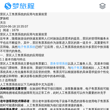
景区人工售票系统的应用与发展前景
梦旅程
关注
2024-06-18 10:35:07
| 阅读：1679
景区人工售票系统的应用与发展前景
近年来，随着旅游业的快速发展和人们对旅游品质需求的提高，景区的管理和服务水
平也在不断提升。其中，景区售票系统作为游客进入景区的第一道关卡，其重要性不
言而喻。虽然
电子售票系统
已经广泛应用，但人工售票系统依然在许多景区中扮演着
不可替代的角色。
一、景区人工售票系统的应用现状
1.1 基本功能与特点
景区人工售票系统主要包括售票窗口、
票务管理系统
以及人工服务人员。其基本功能
包括门票销售、票务咨询、票据打印和财务管理等。与
电子售票
系统相比，人工售票
系统具有人性化服务和灵活应变的优势。售票员可以根据游客的具体需求提供个性化
的建议和帮助，解决游客在购票过程中的各种问题。
1.2 适用场景
人工售票系统在以下几种场景中尤为适用：
高峰期游客流量管理
：在旅游旺季或节假日期间，游客数量激增，电子售票系统可能
因网络拥堵或系统故障而无法正常工作，此时人工售票系统可以作为重要的补充手
段。
老年游客和技术障碍者
：部分老年游客或对电子设备不熟悉的游客在使用电子售票系
统时可能遇到困难，人工售票系统则能为他们提供更便捷的服务。
特殊票务需求
：例如团体票、优惠票、年卡等复杂票务的处理，人工售票系统可以更