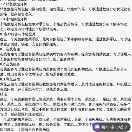
7.2 销售数据分析
销售数据分析包括门票销售量、销售渠道、销售时间等。可以通过数据分析优化销售
策略，提高销售收入。
7.3 市场数据分析
市场数据分析包括竞争对手分析、市场趋势分析等。可以通过数据分析了解市场动
态，制定更有针对性的市场营销策略。
8. 客户服务与体验提升
建立一个完善的售票系统，最终目的是提升游客的服务体验。通过售票系统，可以提
供更加便捷、快速、安全的购票服务。
8.1 在线客服
在线客服可以通过售票系统提供实时的咨询和帮助，提高游客的满意度。可以使用人
工客服和智能客服相结合的方式，提升服务效率。
8.2 会员服务
会员服务可以通过售票系统为游客提供个性化的服务和优惠。可以建立会员积分制
度，推出会员专享优惠活动，提高游客的忠诚度。
8.3 意见反馈
意见反馈可以通过售票系统收集游客的意见和建议，及时改进服务和设施。可以通过
在线问卷、评价系统等方式，收集游客反馈。
结论
建立一个完善的旅游景点售票系统，需要从需求分析、系统设计、系统开发、系统测
试、系统上线、系统维护与优化、数据分析与决策支持、客户服务与体验提升等多个
方面进行综合考虑。通过不断的改进和优化，提升游客的服务体验，优化景区的运营
管理，提高景区的经济效益。
一个成功的售票系统，不仅仅是一个技术系统，更是一个服务系统。它需要关注游客
的需求，优化购票流程，提升服务质量，才能真正发挥其作用，促进景区的发展。
每年多少钱？
如何建立一个旅游景点售票系统