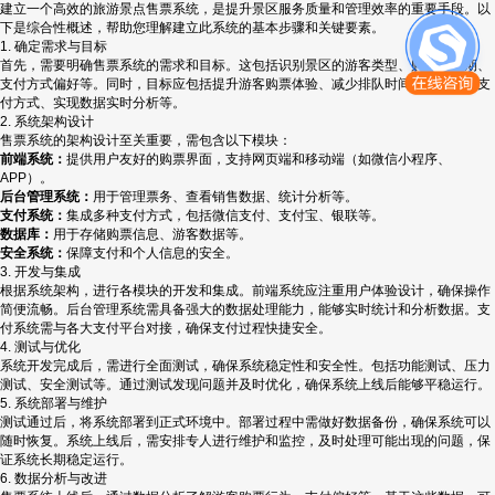
建立一个高效的旅游景点售票系统，是提升景区服务质量和管理效率的重要手段。以
下是综合性概述，帮助您理解建立此系统的基本步骤和关键要素。
1. 确定需求与目标
首先，需要明确售票系统的需求和目标。这包括识别景区的游客类型、购票高峰期、
支付方式偏好等。同时，目标应包括提升游客购票体验、减少排队时间、提供多种支
付方式、实现数据实时分析等。
2. 系统架构设计
售票系统的架构设计至关重要，需包含以下模块：
前端系统：
提供用户友好的购票界面，支持网页端和移动端（如微信小程序、
APP）。
后台管理系统：
用于管理票务、查看销售数据、统计分析等。
支付系统：
集成多种支付方式，包括微信支付、支付宝、银联等。
数据库：
用于存储购票信息、游客数据等。
安全系统：
保障支付和个人信息的安全。
3. 开发与集成
根据系统架构，进行各模块的开发和集成。前端系统应注重用户体验设计，确保操作
简便流畅。后台管理系统需具备强大的数据处理能力，能够实时统计和分析数据。支
付系统需与各大支付平台对接，确保支付过程快捷安全。
4. 测试与优化
系统开发完成后，需进行全面测试，确保系统稳定性和安全性。包括功能测试、压力
测试、安全测试等。通过测试发现问题并及时优化，确保系统上线后能够平稳运行。
5. 系统部署与维护
测试通过后，将系统部署到正式环境中。部署过程中需做好数据备份，确保系统可以
随时恢复。系统上线后，需安排专人进行维护和监控，及时处理可能出现的问题，保
证系统长期稳定运行。
6. 数据分析与改进