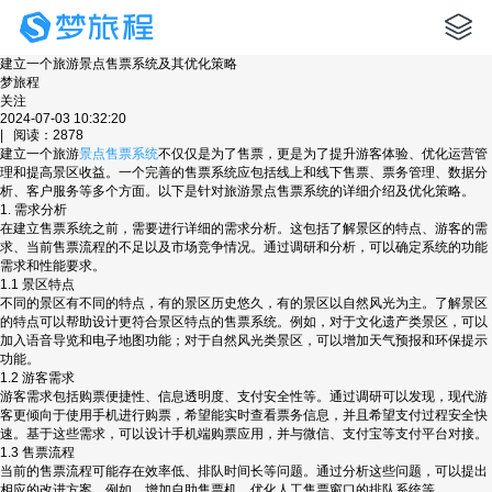
建立一个旅游景点售票系统及其优化策略
梦旅程
关注
2024-07-03 10:32:20
| 阅读：2878
建立一个旅游
景点售票系统
不仅仅是为了售票，更是为了提升游客体验、优化运营管
理和提高景区收益。一个完善的售票系统应包括线上和线下售票、票务管理、数据分
析、客户服务等多个方面。以下是针对旅游景点售票系统的详细介绍及优化策略。
1. 需求分析
在建立售票系统之前，需要进行详细的需求分析。这包括了解景区的特点、游客的需
求、当前售票流程的不足以及市场竞争情况。通过调研和分析，可以确定系统的功能
需求和性能要求。
1.1 景区特点
不同的景区有不同的特点，有的景区历史悠久，有的景区以自然风光为主。了解景区
的特点可以帮助设计更符合景区特点的售票系统。例如，对于文化遗产类景区，可以
加入语音导览和电子地图功能；对于自然风光类景区，可以增加天气预报和环保提示
功能。
1.2 游客需求
游客需求包括购票便捷性、信息透明度、支付安全性等。通过调研可以发现，现代游
客更倾向于使用手机进行购票，希望能实时查看票务信息，并且希望支付过程安全快
速。基于这些需求，可以设计手机端购票应用，并与微信、支付宝等支付平台对接。
1.3 售票流程
当前的售票流程可能存在效率低、排队时间长等问题。通过分析这些问题，可以提出
相应的改进方案。例如，增加自助售票机、优化人工售票窗口的排队系统等。