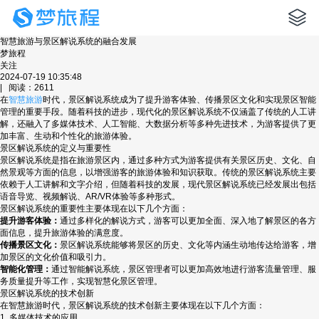
智慧旅游与景区解说系统的融合发展
梦旅程
关注
2024-07-19 10:35:48
| 阅读：2611
在
智慧旅游
时代，景区解说系统成为了提升游客体验、传播景区文化和实现景区智能
管理的重要手段。随着科技的进步，现代化的景区解说系统不仅涵盖了传统的人工讲
解，还融入了多媒体技术、人工智能、大数据分析等多种先进技术，为游客提供了更
加丰富、生动和个性化的旅游体验。
景区解说系统的定义与重要性
景区解说系统是指在旅游景区内，通过多种方式为游客提供有关景区历史、文化、自
然景观等方面的信息，以增强游客的旅游体验和知识获取。传统的景区解说系统主要
依赖于人工讲解和文字介绍，但随着科技的发展，现代景区解说系统已经发展出包括
语音导览、视频解说、AR/VR体验等多种形式。
景区解说系统的重要性主要体现在以下几个方面：
提升游客体验：
通过多样化的解说方式，游客可以更加全面、深入地了解景区的各方
面信息，提升旅游体验的满意度。
传播景区文化：
景区解说系统能够将景区的历史、文化等内涵生动地传达给游客，增
加景区的文化价值和吸引力。
智能化管理：
通过智能解说系统，景区管理者可以更加高效地进行游客流量管理、服
务质量提升等工作，实现智慧化景区管理。
景区解说系统的技术创新
在智慧旅游时代，景区解说系统的技术创新主要体现在以下几个方面：
1. 多媒体技术的应用