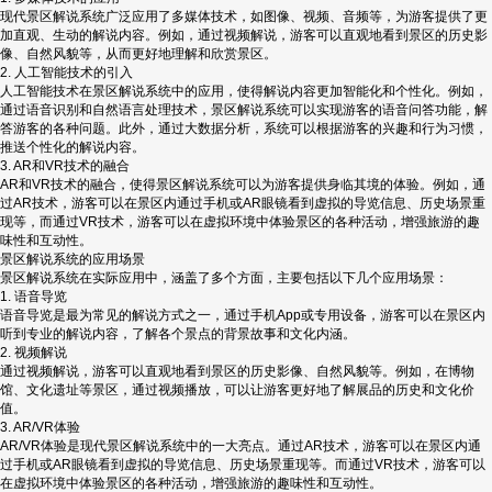
现代景区解说系统广泛应用了多媒体技术，如图像、视频、音频等，为游客提供了更
加直观、生动的解说内容。例如，通过视频解说，游客可以直观地看到景区的历史影
像、自然风貌等，从而更好地理解和欣赏景区。
2. 人工智能技术的引入
人工智能技术在景区解说系统中的应用，使得解说内容更加智能化和个性化。例如，
通过语音识别和自然语言处理技术，景区解说系统可以实现游客的语音问答功能，解
答游客的各种问题。此外，通过大数据分析，系统可以根据游客的兴趣和行为习惯，
推送个性化的解说内容。
3. AR和VR技术的融合
AR和VR技术的融合，使得景区解说系统可以为游客提供身临其境的体验。例如，通
过AR技术，游客可以在景区内通过手机或AR眼镜看到虚拟的导览信息、历史场景重
现等，而通过VR技术，游客可以在虚拟环境中体验景区的各种活动，增强旅游的趣
味性和互动性。
景区解说系统的应用场景
景区解说系统在实际应用中，涵盖了多个方面，主要包括以下几个应用场景：
1. 语音导览
语音导览是最为常见的解说方式之一，通过手机App或专用设备，游客可以在景区内
听到专业的解说内容，了解各个景点的背景故事和文化内涵。
2. 视频解说
通过视频解说，游客可以直观地看到景区的历史影像、自然风貌等。例如，在博物
馆、文化遗址等景区，通过视频播放，可以让游客更好地了解展品的历史和文化价
值。
3. AR/VR体验
AR/VR体验是现代景区解说系统中的一大亮点。通过AR技术，游客可以在景区内通
过手机或AR眼镜看到虚拟的导览信息、历史场景重现等。而通过VR技术，游客可以
在虚拟环境中体验景区的各种活动，增强旅游的趣味性和互动性。