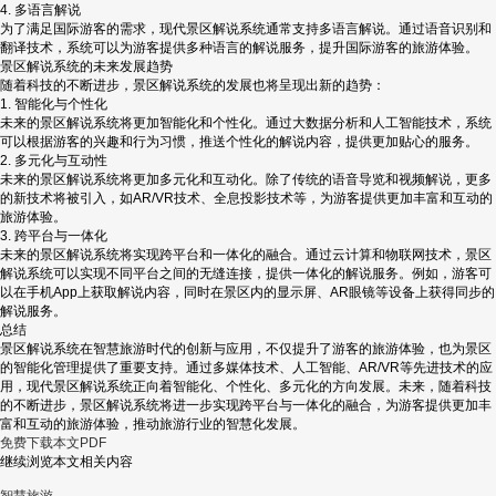
4. 多语言解说
为了满足国际游客的需求，现代景区解说系统通常支持多语言解说。通过语音识别和
翻译技术，系统可以为游客提供多种语言的解说服务，提升国际游客的旅游体验。
景区解说系统的未来发展趋势
随着科技的不断进步，景区解说系统的发展也将呈现出新的趋势：
1. 智能化与个性化
未来的景区解说系统将更加智能化和个性化。通过大数据分析和人工智能技术，系统
可以根据游客的兴趣和行为习惯，推送个性化的解说内容，提供更加贴心的服务。
2. 多元化与互动性
未来的景区解说系统将更加多元化和互动化。除了传统的语音导览和视频解说，更多
的新技术将被引入，如AR/VR技术、全息投影技术等，为游客提供更加丰富和互动的
旅游体验。
3. 跨平台与一体化
未来的景区解说系统将实现跨平台和一体化的融合。通过云计算和物联网技术，景区
解说系统可以实现不同平台之间的无缝连接，提供一体化的解说服务。例如，游客可
以在手机App上获取解说内容，同时在景区内的显示屏、AR眼镜等设备上获得同步的
解说服务。
总结
景区解说系统在智慧旅游时代的创新与应用，不仅提升了游客的旅游体验，也为景区
的智能化管理提供了重要支持。通过多媒体技术、人工智能、AR/VR等先进技术的应
用，现代景区解说系统正向着智能化、个性化、多元化的方向发展。未来，随着科技
的不断进步，景区解说系统将进一步实现跨平台与一体化的融合，为游客提供更加丰
富和互动的旅游体验，推动旅游行业的智慧化发展。
免费下载本文PDF
继续浏览本文相关内容