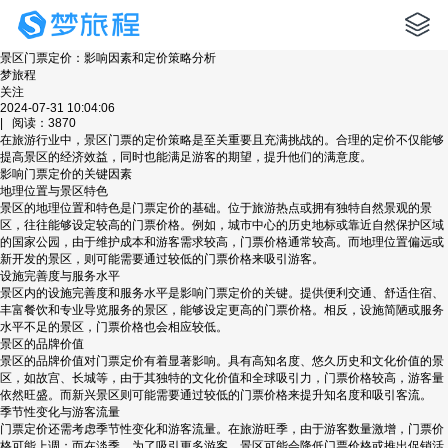
景区门票定价：影响因素和定价策略分析
梦旅程
关注
2024-07-31 10:04:06
| 阅读：3870
在旅游行业中，景区门票的定价策略是至关重要且充满挑战的。合理的定价不仅能够
提高景区的经济效益，同时也能满足游客的期望，提升他们的满意度。
影响门票定价的关键因素
地理位置与景区特色
景区的地理位置和特色是门票定价的基础。位于旅游热点或拥有独特自然景观的景
区，往往能够设定较高的门票价格。例如，城市中心的历史地标或靠近自然保护区域
的国家公园，由于维护成本和游客需求较高，门票价格通常较高。而地理位置偏远或
新开发的景区，则可能需要通过较低的门票价格来吸引游客。
设施完善度与服务水平
景区内的设施完善度和服务水平是影响门票定价的关键。提供便利交通、舒适住宿、
丰富餐饮和专业导览服务的景区，能够设定更高的门票价格。相反，设施简陋或服务
水平不足的景区，门票价格也会相应较低。
景区的品牌价值
景区的品牌价值对门票定价有着显著影响。具有高知名度、悠久历史和文化价值的景
区，如故宫、长城等，由于其独特的文化价值和全球吸引力，门票价格较高，游客量
依然旺盛。而新兴景区则可能需要通过较低的门票价格来提升知名度和吸引客流。
季节性变化与游客流量
门票定价还需考虑季节性变化和游客流量。在旅游旺季，由于游客数量激增，门票价
格可能上调；而在淡季，为了吸引更多游客，景区可能会降低门票价格或推出促销活