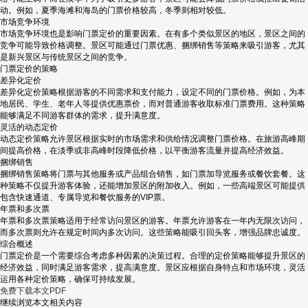
动。例如，夏季海滩和海岛的门票价格较高，冬季则相对较低。
市场竞争环境
市场竞争环境也是影响门票定价的重要因素。在有多个类似景区的地区，景区之间的
竞争可能导致价格调整。景区可能通过门票优惠、捆绑销售等策略来吸引游客，尤其
是新兴景区与传统景区之间的竞争。
门票定价的策略
差异化定价
差异化定价策略根据游客的不同需求和支付能力，设定不同的门票价格。例如，为本
地居民、学生、老年人等提供优惠票价，而对普通游客收取标准门票费用。这种策略
能够满足不同游客群体的需求，提升满意度。
灵活的动态定价
动态定价策略允许景区根据实时的市场需求和供给情况调整门票价格。在旅游高峰期
间提高价格，在淡季或非高峰时段降低价格，以平衡游客流量并提高经济效益。
捆绑销售
捆绑销售策略将门票与其他服务或产品组合销售，如门票加导览服务或餐饮套餐。这
种策略不仅提升游客体验，还能增加景区的附加收入。例如，一些高端景区可能提供
包含快速通道、专属导览和餐饮服务的VIP票。
年票和多次票
年票和多次票策略适用于经常访问景区的游客。年票允许游客在一年内无限次访问，
而多次票则允许在规定时间内多次访问。这些策略能吸引回头客，增强品牌忠诚度。
综合概述
门票定价是一个需要综合考虑多种因素的决策过程。合理的定价策略能够提升景区的
经济效益，同时满足游客需求，提高满意度。景区应根据自身特点和市场环境，灵活
运用各种定价策略，确保可持续发展。
免费下载本文PDF
继续浏览本文相关内容