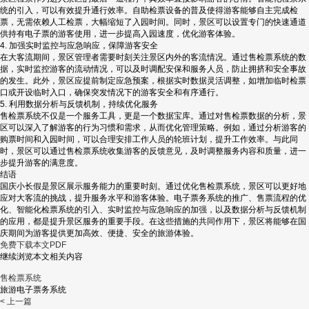
统的引入，可以有效提升通行效率。自助检票设备的普及使得游客能够自主完成检
票，无需依赖人工检票，大幅缩短了入园时间。同时，景区可以设置专门的快速通道
供持有电子票的游客使用，进一步提高入园速度，优化游客体验。
4. 加强实时监控与应急响应，保障游客安全
在大客流期间，景区管理者需要时刻关注景区内外的客流情况。通过售检票系统的数
据，实时监控游客的流动情况，可以及时调配安保和服务人员，防止拥挤和安全事故
的发生。此外，景区应提前制定应急预案，根据实时数据灵活调整，如增加临时检票
口或开设临时入口，确保突发情况下的游客安全和有序通行。
5. 利用数据分析与反馈机制，持续优化服务
售检票系统不仅是一个服务工具，更是一个数据宝库。通过对售检票数据的分析，景
区可以深入了解游客的行为习惯和需求，从而优化管理策略。例如，通过分析游客的
购票时间和入园时间，可以合理安排工作人员的轮班计划，提升工作效率。与此同
时，景区可以通过售检票系统收集游客的反馈意见，及时调整服务内容和质量，进一
步提升游客的满意度。
结语
国庆小长假是景区展示服务能力的重要时刻。通过优化售检票系统，景区可以更好地
应对大客流的挑战，提升服务水平和游客体验。电子票务系统的推广、售票流程的优
化、智能化检票系统的引入、实时监控与应急响应的加强，以及数据分析与反馈机制
的应用，都是提升景区服务的重要手段。在这些措施的共同作用下，景区将能够在国
庆期间为游客提供更加高效、便捷、安全的旅游体验。
免费下载本文PDF
继续浏览本文相关内容
售检票系统
旅游电子票务系统
< 上一篇