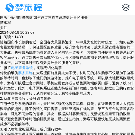
国庆小长假即将来临 如何通过售检票系统提升景区服务
梦旅程
关注
2024-08-19 10:23:07
| 阅读：1439
随着国庆小长假的临近，全国各大景区将迎来一年中最为繁忙的时段之一。如何在游
客量激增的情况下，保证景区服务质量，提升游客的体验，成为景区管理者面临的一
大挑战。售检票系统作为游客进入景区的第一道关卡，其效率与便捷性直接关系到游
客的满意度。通过对售检票系统的优化，景区能够在高峰期更好地管理客流，提升服
务水平。以下是几种可以有效提升景区服务的策略。
1. 推广
电子票务系统
，实现无纸化购票
传统的纸质
票务系统
在大客流面前显得尤为不便，长时间的排队购票不仅增加了游客
的等待时间，也影响了他们的旅游体验。推广电子票务系统，可以极大地提高购票效
率。游客可以通过官方网站、手机应用程序或自助售票终端购买门票，避免了线下排
队的烦恼。此外，电子票务系统还能支持提前预约功能，游客可以根据自己的行程安
排提前选择参观时段，从而有效分流，减轻高峰期的压力。
2. 优化售票流程，提升购票体验
在电子票务系统的基础上，景区应继续优化售票流程。首先，多渠道售票将大大提高
购票的便捷性。除了传统的窗口售票，景区应拓展在线购票、第三方平台购票等多种
渠道，满足不同游客的需求。其次，根据实时客流情况，灵活调整售票窗口的数量，
可以避免售票高峰时段的排队拥堵。通过这些措施，游客可以更快地完成购票流程，
减少不必要的等待。
3. 引入智能化检票系统，提升通行效率
景区检票作为进入景区的最后一道程序，其效率直接影响游客的心情。智能化检票系