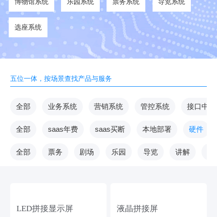
博物馆系统
乐园系统
票务系统
导览系统
选座系统
五位一体，按场景查找产品与服务
全部
业务系统
营销系统
管控系统
接口中台
全部
saas年费
saas买断
本地部署
硬件
全部
票务
剧场
乐园
导览
讲解
V
LED拼接显示屏
液晶拼接屏