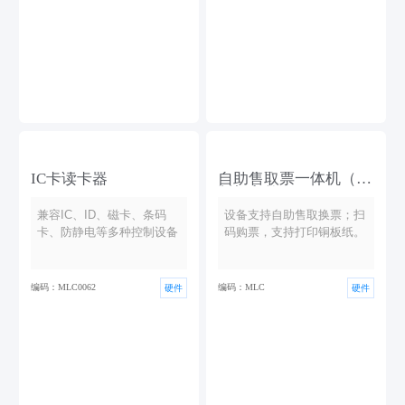
IC卡读卡器
自助售取票一体机（铜
版打印款）
兼容IC、ID、磁卡、条码
设备支持自助售取换票；扫
卡、防静电等多种控制设备
码购票，支持打印铜板纸。
编码：MLC0062
编码：MLC
硬件
硬件