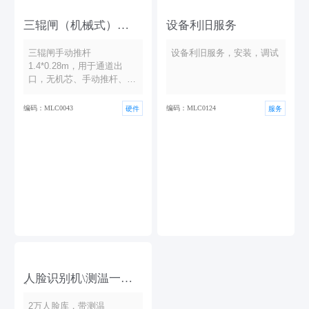
三辊闸（机械式）
设备利旧服务
1.4*0.28m
三辊闸手动推杆
设备利旧服务，安装，调试
1.4*0.28m，用于通道出
口，无机芯、手动推杆、不
计数。
编码：MLC0043
编码：MLC0124
硬件
服务
人脸识别机\测温一体
机
2万人脸库，带测温