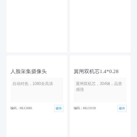
人脸采集摄像头
翼闸双机芯1.4*0.28
自动对焦，1080全高清
翼闸双机芯，304钢，品质
感强
编码：MLC0081
编码：MLC0139
硬件
硬件