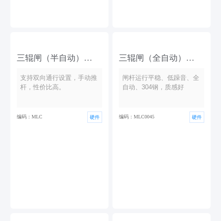
三辊闸（半自动）
三辊闸（全自动）
1.4*0.28m
1.4*0.28m
支持双向通行设置，手动推
闸杆运行平稳、低躁音、全
杆，性价比高。
自动、304钢，质感好
编码：MLC
编码：MLC0045
硬件
硬件