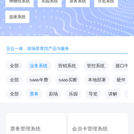
博物馆系统
乐园系统
票务系统
导览系统
选座系统
五位一体，按场景查找产品与服务
全部
业务系统
营销系统
管控系统
接口中台
全部
saas年费
saas买断
本地部署
硬件
全部
票务
剧场
乐园
导览
讲解
V
票务管理系统
会员卡管理系统