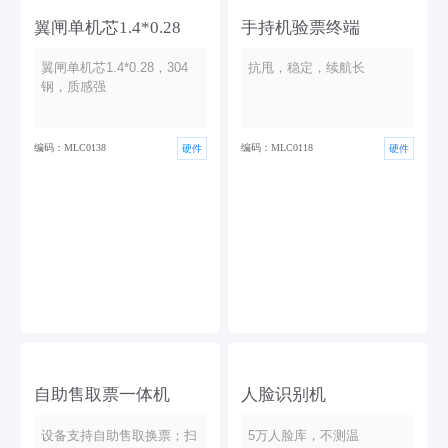
翼闸单机芯1.4*0.28
手持机验票终端
翼闸单机芯1.4*0.28，304
抗甩，稳定，续航长
钢，质感强
编码：MLC0138
编码：MLC0118
硬件
硬件
自助售取票一体机
人脸识别机
设备支持自助售取换票；扫
5万人脸库，不测温