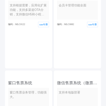
支持根据需要，应用化扩展
会员卡管理功能全面
功能，支持多渠道OTA分
销，支持微信H5和小程序
售票，支持多种场景的售取
检票...
编码：MLC0122
编码：MLC0082
saas年费
saas年费
窗口售票系统
微信售票系统（微票
务）
窗口售票业务管理，功能强
支持本地版部署
大。