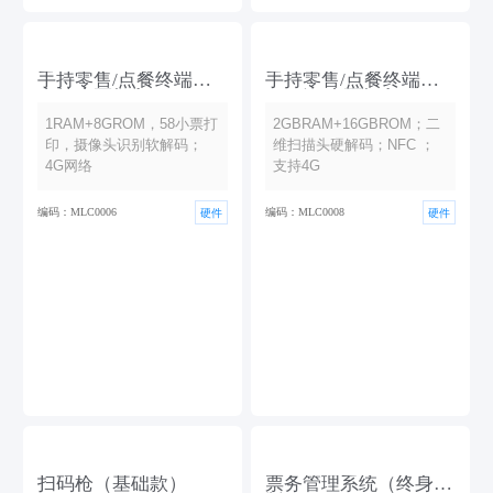
手持零售/点餐终端机/
手持零售/点餐终端机
支持小票打印
NFC款/小票打印
1RAM+8GROM，58小票打
2GBRAM+16GBROM；二
印，摄像头识别软解码；
维扫描头硬解码；NFC ；
4G网络
支持4G
编码：MLC0006
编码：MLC0008
硬件
硬件
扫码枪（基础款）
票务管理系统（终身