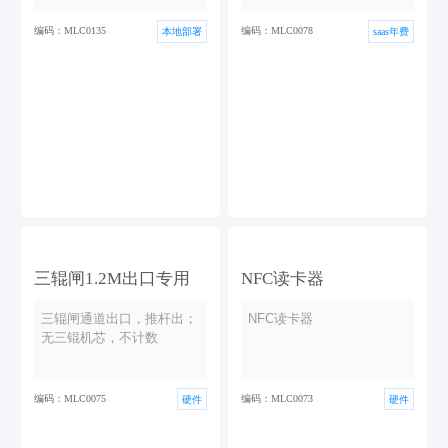
编码：MLC0135
编码：MLC0078
本地部署
saas年费
三辊闸1.2M出口专用
NFC读卡器
三辊闸通道出口，推杆出；
NFC读卡器
无三锟机芯，不计数
编码：MLC0075
编码：MLC0073
硬件
硬件