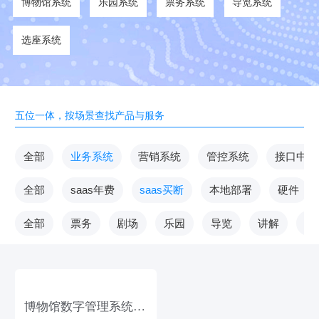
博物馆系统
乐园系统
票务系统
导览系统
选座系统
五位一体，按场景查找产品与服务
全部
业务系统
营销系统
管控系统
接口中台
全部
saas年费
saas买断
本地部署
硬件
全部
票务
剧场
乐园
导览
讲解
V
博物馆数字管理系统
（终身版）