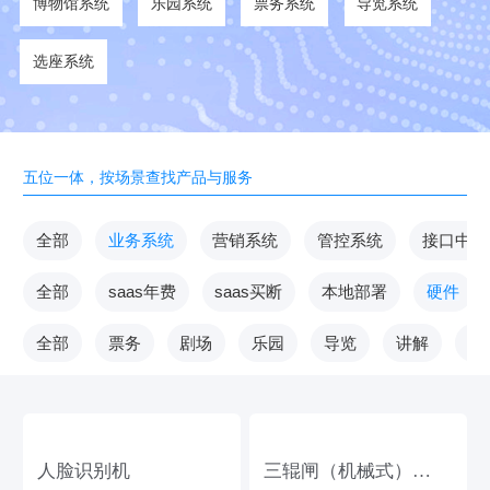
博物馆系统
乐园系统
票务系统
导览系统
选座系统
五位一体，按场景查找产品与服务
全部
业务系统
营销系统
管控系统
接口中台
全部
saas年费
saas买断
本地部署
硬件
全部
票务
剧场
乐园
导览
讲解
V
人脸识别机
三辊闸（机械式）
1.4*0.28m