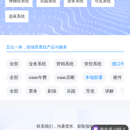
博物馆系统
乐园系统
票务系统
导览系统
选座系统
五位一体，按场景查找产品与服务
全部
业务系统
营销系统
管控系统
接口中台
全部
saas年费
saas买断
本地部署
硬件
全部
票务
剧场
乐园
导览
讲解
V
联系我们，沟通需求、获取报价
每年多少钱？