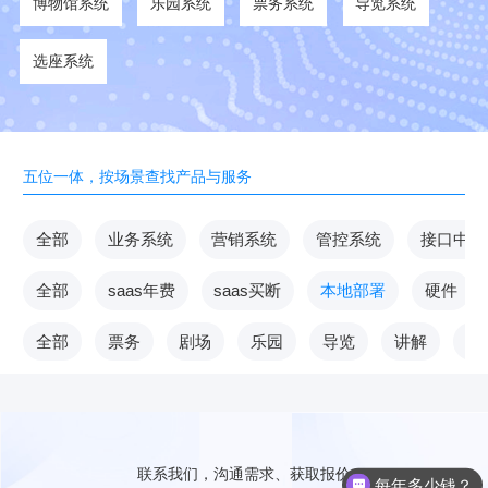
博物馆系统
乐园系统
票务系统
导览系统
选座系统
五位一体，按场景查找产品与服务
全部
业务系统
营销系统
管控系统
接口中台
全部
saas年费
saas买断
本地部署
硬件
全部
票务
剧场
乐园
导览
讲解
V
联系我们，沟通需求、获取报价
每年多少钱？