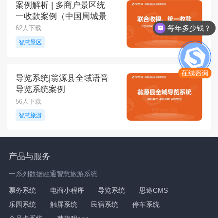
案例解析 | 多商户景区统
一收款案例（中国周城景
区）
每年多少钱？
62人下载
智慧景区
导览系统|翁源县全域语音
导览系统案例
56人下载
智慧旅游
产品与服务
一系列数据融通智慧旅游系统
票务系统
电商小程序
导览系统
思途CMS
乐园系统
触屏系统
民宿系统
停车系统