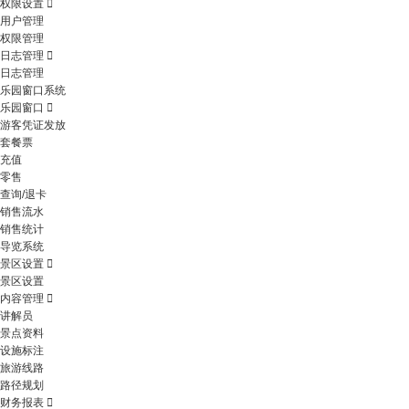
权限设置
用户管理
权限管理
日志管理
日志管理
乐园窗口系统
乐园窗口
游客凭证发放
套餐票
充值
零售
查询/退卡
销售流水
销售统计
导览系统
景区设置
景区设置
内容管理
讲解员
景点资料
设施标注
旅游线路
路径规划
财务报表