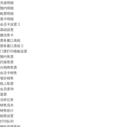
充值明细
预约明细
检票明细
退卡明细
会员卡设置
基础设置
微信售卡
票务窗口系统
票务窗口系统
门票打印模板设置
预约售票
扫描售票
分销商售票
会员卡销售
项目销售
线上取票
会员查询
退票
当班记录
销售流水
销售统计
权限设置
打印队列
闸机管理系统