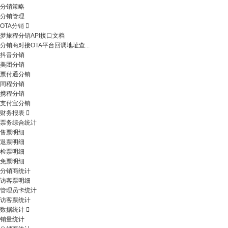
分销策略
分销管理
OTA分销
梦旅程分销API接口文档
分销商对接OTA平台回调地址查...
抖音分销
美团分销
票付通分销
同程分销
携程分销
支付宝分销
财务报表
票务综合统计
售票明细
退票明细
检票明细
免票明细
分销商统计
访客票明细
管理员卡统计
访客票统计
数据统计
销量统计