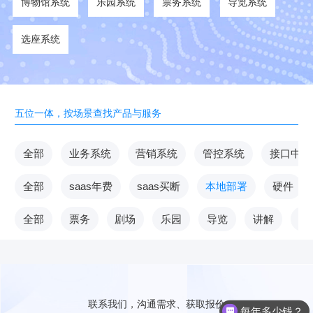
博物馆系统
乐园系统
票务系统
导览系统
选座系统
五位一体，按场景查找产品与服务
全部
业务系统
营销系统
管控系统
接口中台
全部
saas年费
saas买断
本地部署
硬件
全部
票务
剧场
乐园
导览
讲解
V
联系我们，沟通需求、获取报价
每年多少钱？