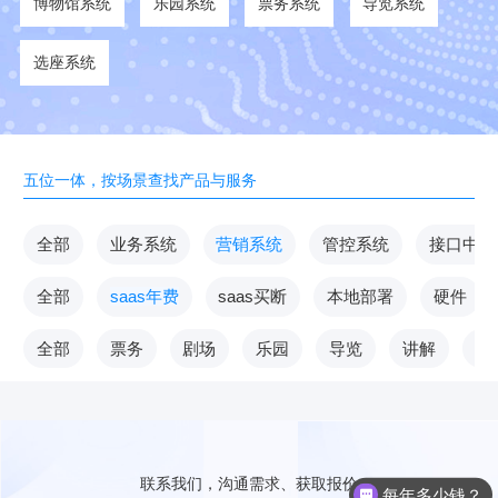
博物馆系统
乐园系统
票务系统
导览系统
选座系统
五位一体，按场景查找产品与服务
全部
业务系统
营销系统
管控系统
接口中台
全部
saas年费
saas买断
本地部署
硬件
全部
票务
剧场
乐园
导览
讲解
V
联系我们，沟通需求、获取报价
每年多少钱？