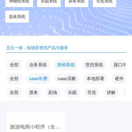
博物馆系统
乐园系统
票务系统
导览系统
选座系统
五位一体，按场景查找产品与服务
全部
业务系统
营销系统
管控系统
接口中台
全部
saas年费
saas买断
本地部署
硬件
全部
票务
剧场
乐园
导览
讲解
V
旅游电商小程序（全功
能版）