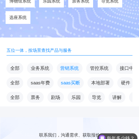
博物馆系统
乐园系统
票务系统
导览系统
选座系统
五位一体，按场景查找产品与服务
全部
业务系统
营销系统
管控系统
接口中台
全部
saas年费
saas买断
本地部署
硬件
全部
票务
剧场
乐园
导览
讲解
V
联系我们，沟通需求、获取报价
每年多少钱？