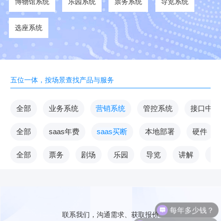
博物馆系统
乐园系统
票务系统
导览系统
选座系统
五位一体，按场景查找产品与服务
全部
业务系统
营销系统
管控系统
接口中台
全部
saas年费
saas买断
本地部署
硬件
全部
票务
剧场
乐园
导览
讲解
V
每年多少钱？
联系我们，沟通需求、获取报价