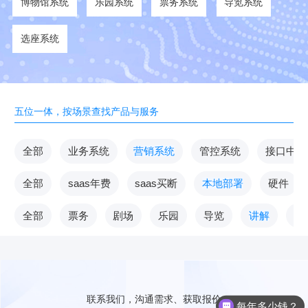
博物馆系统
乐园系统
票务系统
导览系统
选座系统
五位一体，按场景查找产品与服务
全部
业务系统
营销系统
管控系统
接口中台
全部
saas年费
saas买断
本地部署
硬件
全部
票务
剧场
乐园
导览
讲解
V
联系我们，沟通需求、获取报价
每年多少钱？