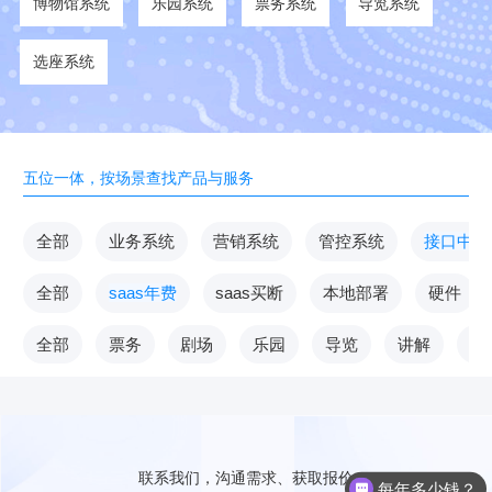
博物馆系统
乐园系统
票务系统
导览系统
选座系统
五位一体，按场景查找产品与服务
全部
业务系统
营销系统
管控系统
接口中台
全部
saas年费
saas买断
本地部署
硬件
全部
票务
剧场
乐园
导览
讲解
V
联系我们，沟通需求、获取报价
每年多少钱？