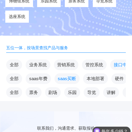
博物馆系统
乐园系统
票务系统
导览系统
选座系统
五位一体，按场景查找产品与服务
全部
业务系统
营销系统
管控系统
接口中台
全部
saas年费
saas买断
本地部署
硬件
全部
票务
剧场
乐园
导览
讲解
V
联系我们，沟通需求、获取报价
每年多少钱？