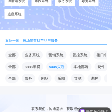
博物馆系统
乐园系统
票务系统
导览系统
选座系统
五位一体，按场景查找产品与服务
全部
业务系统
营销系统
管控系统
接口中台
全部
saas年费
saas买断
本地部署
硬件
全部
票务
剧场
乐园
导览
讲解
V
联系我们，沟通需求、获取报价
每年多少钱？