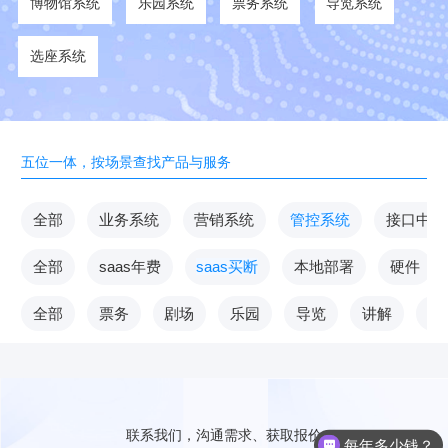
博物馆系统
乐园系统
票务系统
导览系统
选座系统
五位一体，按场景查找产品与服务
全部
业务系统
营销系统
管控系统
接口中台
全部
saas年费
saas买断
本地部署
硬件
全部
票务
剧场
乐园
导览
讲解
V
联系我们，沟通需求、获取报价
每年多少钱？