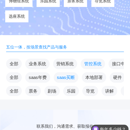
博物馆系统
乐园系统
票务系统
导览系统
选座系统
五位一体，按场景查找产品与服务
全部
业务系统
营销系统
管控系统
接口中台
全部
saas年费
saas买断
本地部署
硬件
全部
票务
剧场
乐园
导览
讲解
V
联系我们，沟通需求、获取报价
每年多少钱？