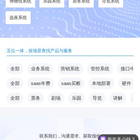
博物馆系统
乐园系统
票务系统
导览系统
选座系统
五位一体，按场景查找产品与服务
全部
业务系统
营销系统
管控系统
接口中台
全部
saas年费
saas买断
本地部署
硬件
全部
票务
剧场
乐园
导览
讲解
V
联系我们，沟通需求、获取报价
每年多少钱？