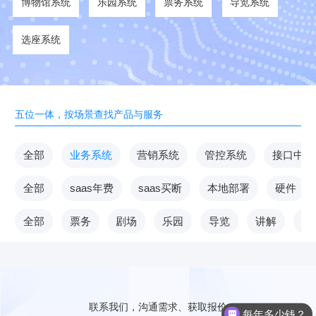
博物馆系统
乐园系统
票务系统
导览系统
选座系统
五位一体，按场景查找产品与服务
全部
业务系统
营销系统
管控系统
接口中台
全部
saas年费
saas买断
本地部署
硬件
全部
票务
剧场
乐园
导览
讲解
V
联系我们，沟通需求、获取报价
每年多少钱？