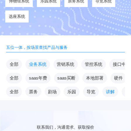
博物馆系统
乐园系统
票务系统
导览系统
选座系统
五位一体，按场景查找产品与服务
全部
业务系统
营销系统
管控系统
接口中台
全部
saas年费
saas买断
本地部署
硬件
全部
票务
剧场
乐园
导览
讲解
V
联系我们，沟通需求、获取报价