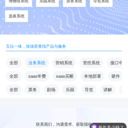
博物馆系统
乐园系统
票务系统
导览系统
选座系统
五位一体，按场景查找产品与服务
全部
业务系统
营销系统
管控系统
接口中台
全部
saas年费
saas买断
本地部署
硬件
全部
票务
剧场
乐园
导览
讲解
V
联系我们，沟通需求、获取报价
每年多少钱？