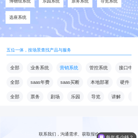
博物馆系统
乐园系统
票务系统
导览系统
选座系统
五位一体，按场景查找产品与服务
全部
业务系统
营销系统
管控系统
接口中台
全部
saas年费
saas买断
本地部署
硬件
全部
票务
剧场
乐园
导览
讲解
V
联系我们，沟通需求、获取报价
每年多少钱？