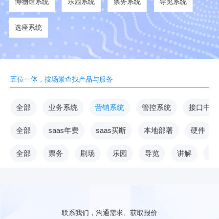
博物馆系统
乐园系统
票务系统
导览系统
选座系统
五位一体，按场景查找产品与服务
全部
业务系统
营销系统
管控系统
接口中台
全部
saas年费
saas买断
本地部署
硬件
全部
票务
剧场
乐园
导览
讲解
V
联系我们，沟通需求、获取报价