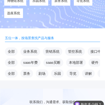
博物馆系统
乐园系统
票务系统
导览系统
选座系统
五位一体，按场景查找产品与服务
全部
业务系统
营销系统
管控系统
接口中台
全部
saas年费
saas买断
本地部署
硬件
全部
票务
剧场
乐园
导览
讲解
V
联系我们，沟通需求、获取报价
每年多少钱？