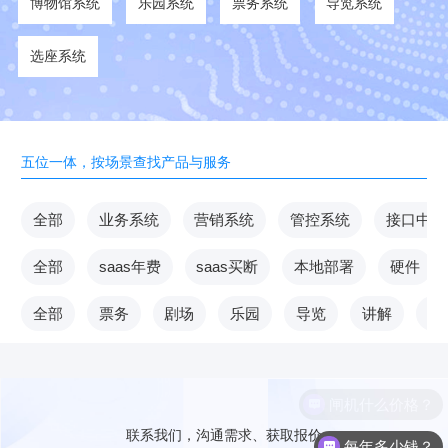
博物馆系统
乐园系统
票务系统
导览系统
选座系统
五位一体，按场景查找产品与服务
全部
业务系统
营销系统
管控系统
接口中台
全部
saas年费
saas买断
本地部署
硬件
全部
票务
剧场
乐园
导览
讲解
V
闸机什么价格？
联系我们，沟通需求、获取报价
每年多少钱？