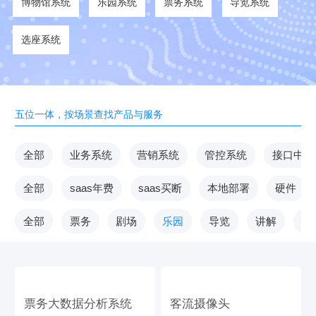
博物馆系统
乐园系统
票务系统
导览系统
选座系统
五位一体，按场景查找产品与服务
全部
业务系统
营销系统
管控系统
接口中台
全部
saas年费
saas买断
本地部署
硬件
全部
票务
剧场
乐园
导览
讲解
V
票务大数据分析系统
客流摄像头